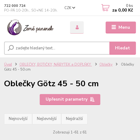
0
ks
722 000 724
CZK
za
0,00 Kč
PO-PÁ 10-20h., SO+NE 14-20h.
Menu
Hledat
Úvod
OBLEČKY, BOTIČKY, NÁBYTEK a DOPLŇKY
Oblečky
Oblečky
Götz 45 - 50 cm
Oblečky Götz 45 - 50 cm
Upřesnit parametry
Nejnovější
Nejlevnější
Nejdražší
Zobrazuji 1-61 z 61