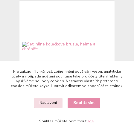
Pro základní funkčnost, zpříjemnění používání webu, analytické
účely a v případě udělení souhlasu také pro účely cílení reklamy
využíváme soubory cookies. Nastavení vlastních preferencí
cookies můžete kdykoli upravit odkazem ve spodní části stránek.
Set Inline kolečkové brusle, helma a chrániče
890 Kč
Souhlasím
Nastavení
/
ks
Skladem
736 Kč
bez DPH
Přidat do košíku
Souhlas můžete odmítnout
zde
.