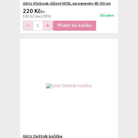
Götz Klobouk růžový M/XL na panenky 45-50 cm
220 Kč
/
ks
Skladem
182 Kč
bez DPH
Přidat do košíku
Götz Deštník kočička