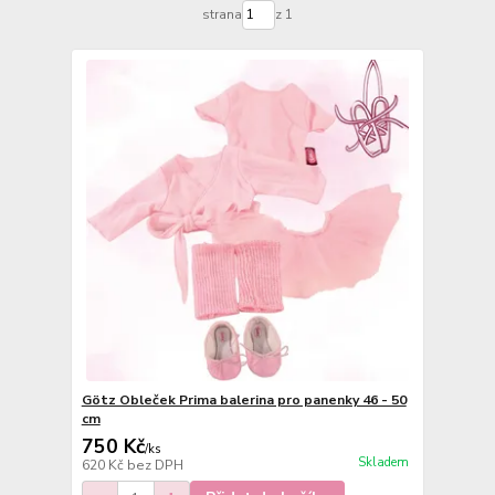
strana
z 1
Götz Obleček Prima balerina pro panenky 46 - 50
cm
750 Kč
/
ks
Skladem
620 Kč
bez DPH