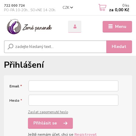
0
ks
722 000 724
CZK
za
0,00 Kč
PO-PÁ 10-20h., SO+NE 14-20h.
Menu
Hledat
Přihlášení
Email
*
Heslo
*
Zaslat zapomenuté heslo
Přihlásit se
Ještě nemám účet, chci se
Registrovat