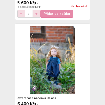
5 600 Kč
/
ks
Na objednání
4 628 Kč
bez DPH
Přidat do košíku
Zwergnase panenka Dajana
6 400 Kč
/
ks