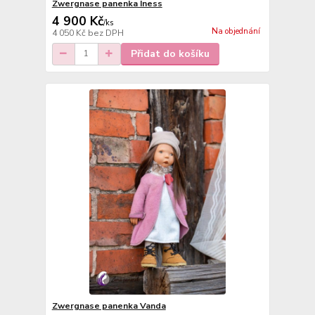
Zwergnase panenka Iness
4 900 Kč
/
ks
Na objednání
4 050 Kč
bez DPH
Přidat do košíku
Zwergnase panenka Vanda