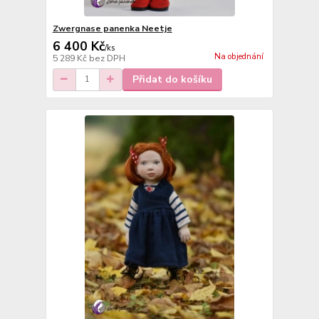
Zwergnase panenka Neetje
6 400 Kč
/
ks
Na objednání
5 289 Kč
bez DPH
Přidat do košíku