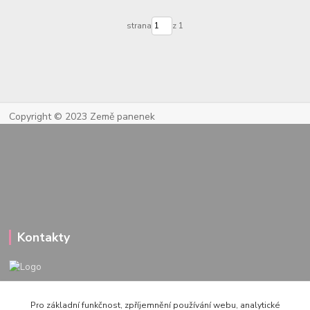
strana
z 1
Copyright © 2023 Země panenek
Kontakty
722 000 724
Pro základní funkčnost, zpříjemnění používání webu, analytické
PO-PÁ 10-20h., SO+NE 14-20h.