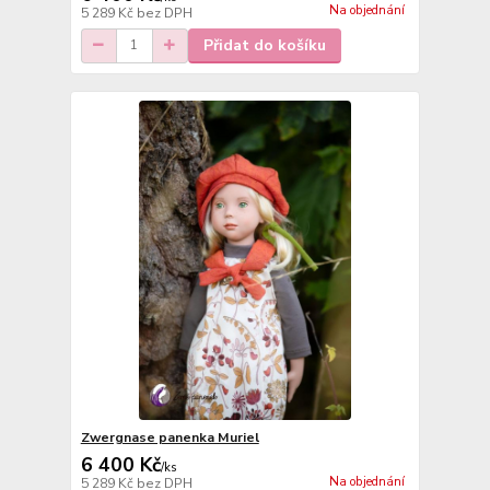
Na objednání
5 289 Kč
bez DPH
Přidat do košíku
Zwergnase panenka Muriel
6 400 Kč
/
ks
Na objednání
5 289 Kč
bez DPH