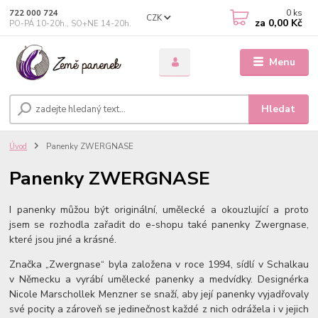
0
ks
722 000 724
CZK
za
0,00 Kč
PO-PÁ 10-20h., SO+NE 14-20h.
Menu
Hledat
Úvod
Panenky ZWERGNASE
Panenky ZWERGNASE
I panenky můžou být originální, umělecké a okouzlující a proto
jsem se rozhodla zařadit do e-shopu také panenky Zwergnase,
které jsou jiné a krásné.
Značka „Zwergnase“ byla založena v roce 1994, sídlí v Schalkau
v Německu a vyrábí umělecké panenky a medvídky. Designérka
Nicole Marschollek Menzner se snaží, aby její panenky vyjadřovaly
své pocity a zároveň se jedinečnost každé z nich odrážela i v jejich