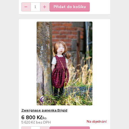
Přidat do košíku
Zwergnase panenka Brigid
6 800 Kč
/
ks
Na objednání
5 620 Kč
bez DPH