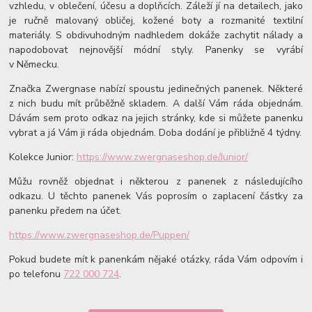
vzhledu, v oblečení, účesu a doplňcích. Záleží jí na detailech, jako
je ručně malovaný obličej, kožené boty a rozmanité textilní
materiály. S obdivuhodným nadhledem dokáže zachytit nálady a
napodobovat nejnovější módní styly. Panenky se vyrábí
v Německu.
Značka Zwergnase nabízí spoustu jedinečných panenek. Některé
z nich budu mít průběžně skladem. A další Vám ráda objednám.
Dávám sem proto odkaz na jejich stránky, kde si můžete panenku
vybrat a já Vám ji ráda objednám. Doba dodání je přibližně 4 týdny.
Kolekce Junior:
https://www.zwergnaseshop.de/Junior/
Můžu rovněž objednat i některou z panenek z následujícího
odkazu. U těchto panenek Vás poprosím o zaplacení částky za
panenku předem na účet.
https://www.zwergnaseshop.de/Puppen/
Pokud budete mít k panenkám nějaké otázky, ráda Vám odpovím i
po telefonu
722 000 724
.