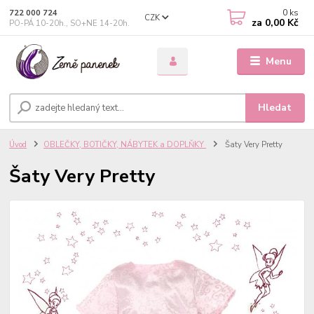
0
ks
722 000 724
CZK
za
0,00 Kč
PO-PÁ 10-20h., SO+NE 14-20h.
Menu
Hledat
Úvod
OBLEČKY, BOTIČKY, NÁBYTEK a DOPLŇKY
Šaty Very Pretty
Šaty Very Pretty