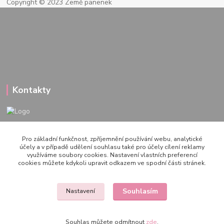
Copyright © 2023 Země panenek
Kontakty
722 000 724
Pro základní funkčnost, zpříjemnění používání webu, analytické
PO-PÁ 10-20h., SO+NE 14-20h.
účely a v případě udělení souhlasu také pro účely cílení reklamy
využíváme soubory cookies. Nastavení vlastních preferencí
zemepanenek@gmail.com
cookies můžete kdykoli upravit odkazem ve spodní části stránek.
Souhlasím
Nastavení
Souhlas můžete odmítnout
zde
.