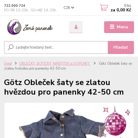
0
ks
722 000 724
CZK
za
0,00 Kč
PO-PÁ 10-20h., SO+NE 14-20h.
Menu
Hledat
Úvod
OBLEČKY, BOTIČKY, NÁBYTEK a DOPLŇKY
Götz Obleček šaty se
zlatou hvězdou pro panenky 42-50 cm
Götz Obleček šaty se zlatou
hvězdou pro panenky 42-50 cm