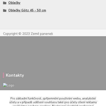
Oblečky
Oblečky Götz 45 - 50 cm
Copyright © 2023 Země panenek
Kontakty
722 000 724
Pro základní funkčnost, zpříjemnění používání webu, analytické
PO-PÁ 10-20h., SO+NE 14-20h.
účely a v případě udělení souhlasu také pro účely cílení reklamy