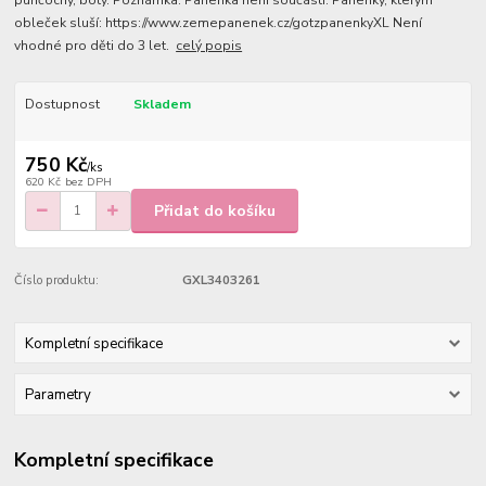
punčochy, boty. Poznámka: Panenka není součástí. Panenky, kterým
obleček sluší: https://www.zemepanenek.cz/gotzpanenkyXL Není
vhodné pro děti do 3 let.
celý popis
Dostupnost
Skladem
750 Kč
/
ks
620 Kč
bez DPH
Přidat do košíku
Číslo produktu:
GXL3403261
Kompletní specifikace
Parametry
Kompletní specifikace