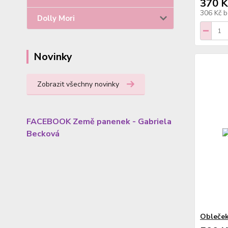
370 K
306 Kč
b
Dolly Mori
Novinky
Zobrazit všechny novinky
FACEBOOK Země panenek - Gabriela
Becková
Obleček