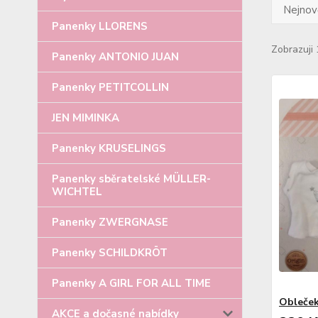
Nejnově
Panenky LLORENS
Zobrazuji 
Panenky ANTONIO JUAN
Panenky PETITCOLLIN
JEN MIMINKA
Panenky KRUSELINGS
Panenky sběratelské MÜLLER-
WICHTEL
Panenky ZWERGNASE
Panenky SCHILDKRÖT
Panenky A GIRL FOR ALL TIME
Obleče
AKCE a dočasné nabídky