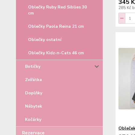
345 K
Oblečky Ruby Red Siblies 30
285 Kč
b
cm
Oblečky Paola Reina 21 cm
Oblečky ostatní
Oblečky Kidz-n-Cats 46 cm
Botičky
Zvířátka
Doplňky
Nábytek
Kočárky
Obleček
Rezervace