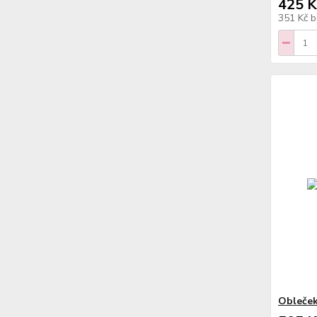
425 K
351 Kč
b
Obleček