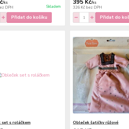
č
395 Kč
/
ks
/
ks
Skladem
ez DPH
326 Kč
bez DPH
Přidat do košíku
Přidat do ko
 set s roláčkem
Obleček šatičky růžové