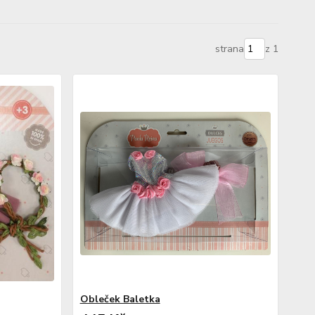
strana
z 1
Obleček Baletka