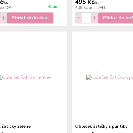
č
495 Kč
/
ks
/
ks
Skladem
ez DPH
409 Kč
bez DPH
Přidat do košíku
Přidat do ko
 šatičky zelené
Obleček šatičky s puntíky