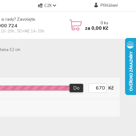
Přihlášení
CZK
 si rady? Zavolejte.
0
ks
000 724
za
0,00 Kč
10-20h., SO+NE 14-20h.
Reina 32 cm
Do
Kč