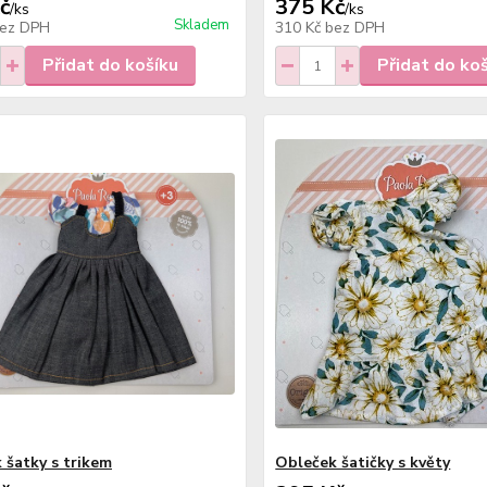
č
375 Kč
/
ks
/
ks
Skladem
ez DPH
310 Kč
bez DPH
Přidat do košíku
Přidat do ko
 šatky s trikem
Obleček šatičky s květy