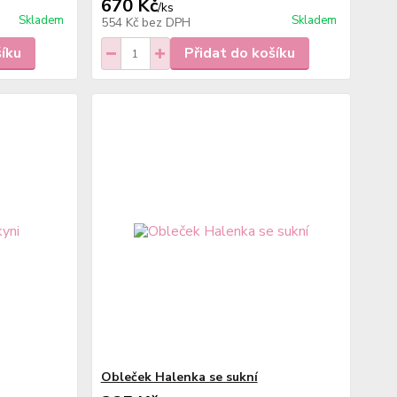
670 Kč
/
ks
Skladem
Skladem
554 Kč
bez DPH
šíku
Přidat do košíku
Obleček Halenka se sukní