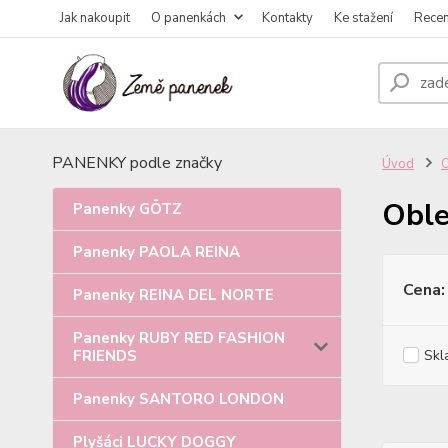
Jak nakoupit
O panenkách
Kontakty
Ke stažení
Rece
PANENKY podle značky
Úvod
Oble
Panenky GÖTZ
Panenky PAOLA REINA
Cena:
Panenky REINA DEL NORTE
Panenky RUBY RED FASHION
FRIENDS
Skl
Panenky SANTORO LONDON
Plyšáci LUCKY DOGGY