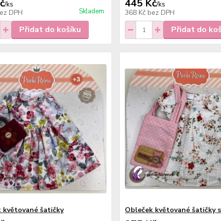
č
445 Kč
/
ks
/
ks
Skladem
ez DPH
368 Kč
bez DPH
Přidat do košíku
Přidat do ko
 květované šatičky
Obleček květované šatičky s