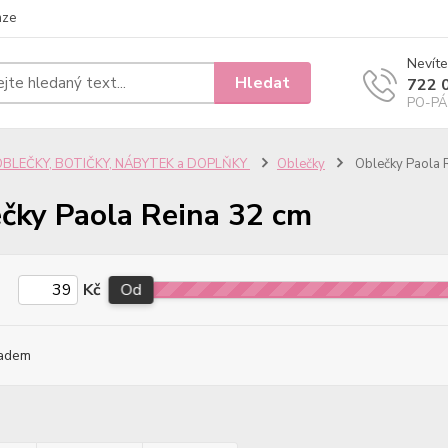
nze
Nevíte
Hledat
722 
PO-PÁ 
OBLEČKY, BOTIČKY, NÁBYTEK a DOPLŇKY
Oblečky
Oblečky Paola 
čky Paola Reina 32 cm
Kč
Od
adem