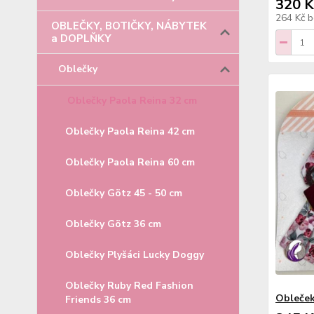
320 K
264 Kč
b
OBLEČKY, BOTIČKY, NÁBYTEK
a DOPLŇKY
Oblečky
Oblečky Paola Reina 32 cm
Oblečky Paola Reina 42 cm
Oblečky Paola Reina 60 cm
Oblečky Götz 45 - 50 cm
Oblečky Götz 36 cm
Oblečky Plyšáci Lucky Doggy
Oblečky Ruby Red Fashion
Obleček
Friends 36 cm