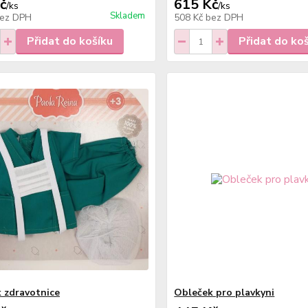
č
615 Kč
/
ks
/
ks
Skladem
ez DPH
508 Kč
bez DPH
Přidat do košíku
Přidat do ko
 zdravotnice
Obleček pro plavkyni