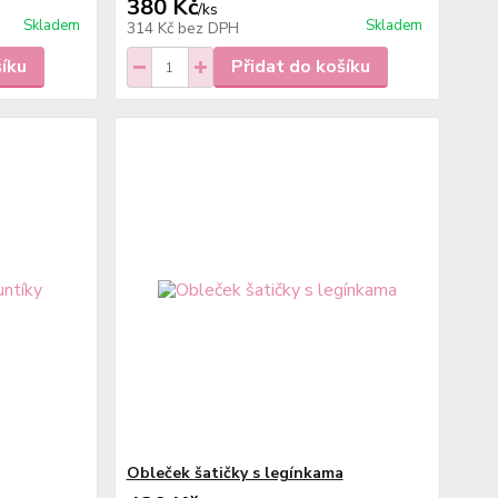
380 Kč
/
ks
Skladem
Skladem
314 Kč
bez DPH
šíku
Přidat do košíku
Obleček šatičky s legínkama