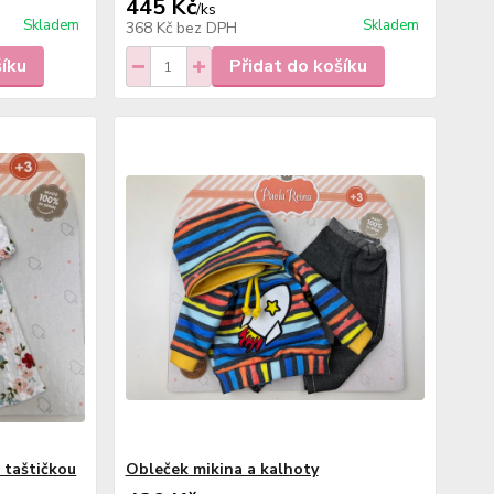
445 Kč
/
ks
Skladem
Skladem
368 Kč
bez DPH
šíku
Přidat do košíku
 taštičkou
Obleček mikina a kalhoty