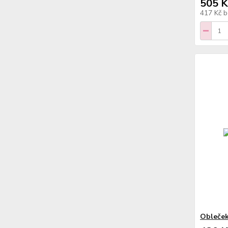
505 K
417 Kč
b
Obleček