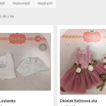
jší
Nejlevnější
Nejdražší
1-66 z 66
k pyžamko
Obleček Květinová víla