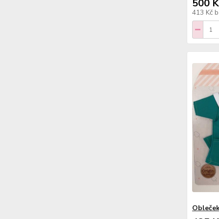
500 K
413 Kč
b
Obleček