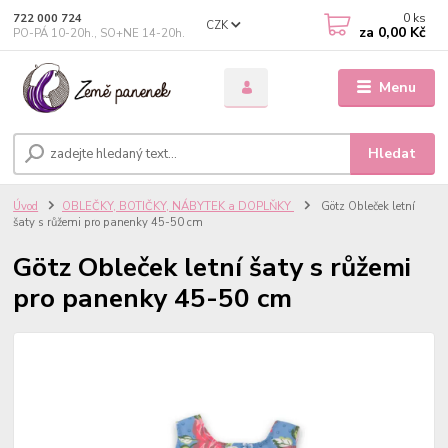
0
ks
722 000 724
CZK
za
0,00 Kč
PO-PÁ 10-20h., SO+NE 14-20h.
Menu
Hledat
Úvod
OBLEČKY, BOTIČKY, NÁBYTEK a DOPLŇKY
Götz Obleček letní
šaty s růžemi pro panenky 45-50 cm
Götz Obleček letní šaty s růžemi
pro panenky 45-50 cm