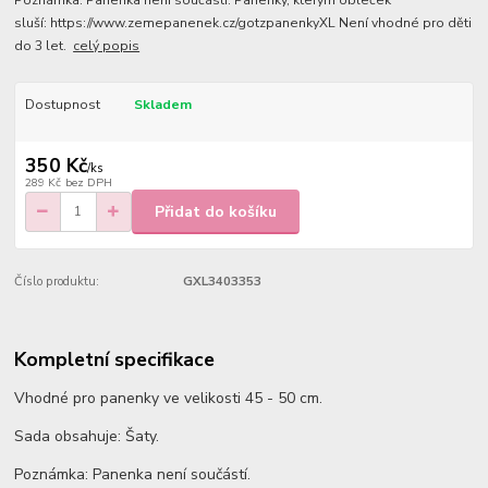
Poznámka: Panenka není součástí. Panenky, kterým obleček
sluší: https://www.zemepanenek.cz/gotzpanenkyXL Není vhodné pro děti
do 3 let.
celý popis
Dostupnost
Skladem
350 Kč
/
ks
289 Kč
bez DPH
Přidat do košíku
Číslo produktu:
GXL3403353
Kompletní specifikace
Vhodné pro panenky ve velikosti 45 - 50 cm.
Sada obsahuje: Šaty.
Poznámka: Panenka není součástí.