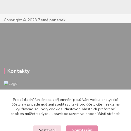
Copyright © 2023 Země panenek
Kontakty
722 000 724
Pro základní funkčnost, zpříjemnění používání webu, analytické
PO-PÁ 10-20h., SO+NE 14-20h.
účely a v případě udělení souhlasu také pro účely cílení reklamy
využíváme soubory cookies. Nastavení vlastních preferencí
zemepanenek@gmail.com
cookies můžete kdykoli upravit odkazem ve spodní části stránek.
Souhlasím
Nastavení