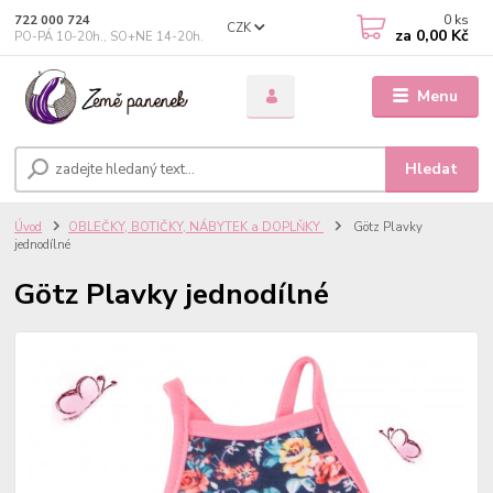
0
ks
722 000 724
CZK
za
0,00 Kč
PO-PÁ 10-20h., SO+NE 14-20h.
Menu
Hledat
Úvod
OBLEČKY, BOTIČKY, NÁBYTEK a DOPLŇKY
Götz Plavky
jednodílné
Götz Plavky jednodílné