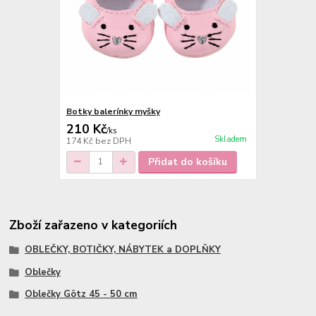
Botky balerínky myšky
210 Kč
/
ks
Skladem
174 Kč
bez DPH
Přidat do košíku
Zboží zařazeno v kategoriích
OBLEČKY, BOTIČKY, NÁBYTEK a DOPLŇKY
Oblečky
Oblečky Götz 45 - 50 cm