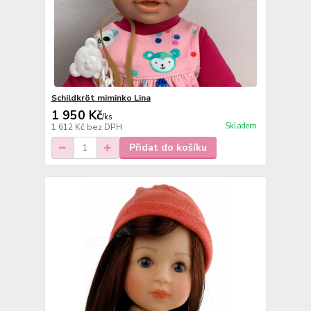
Schildkröt miminko Lina
1 950 Kč
/
ks
Skladem
1 612 Kč
bez DPH
Přidat do košíku