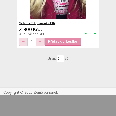
Schildkröt panenka Elli
3 800 Kč
/
ks
Skladem
3 140 Kč
bez DPH
Přidat do košíku
strana
z 1
Copyright © 2023 Země panenek