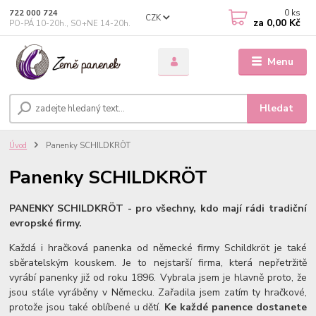
0
ks
722 000 724
CZK
za
0,00 Kč
PO-PÁ 10-20h., SO+NE 14-20h.
Menu
Hledat
Úvod
Panenky SCHILDKRÖT
Panenky SCHILDKRÖT
PANENKY SCHILDKRÖT - pro všechny, kdo mají rádi tradiční
evropské firmy.
Každá i hračková panenka od německé firmy Schildkröt je také
sběratelským kouskem. Je to nejstarší firma, která nepřetržitě
vyrábí panenky již od roku 1896. Vybrala jsem je hlavně proto, že
jsou stále vyráběny v Německu. Zařadila jsem zatím ty hračkové,
protože jsou také oblíbené u dětí.
Ke každé panence dostanete