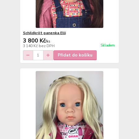
Schildkröt panenka Elli
3 800 Kč
/
ks
Skladem
3 140 Kč
bez DPH
Přidat do košíku