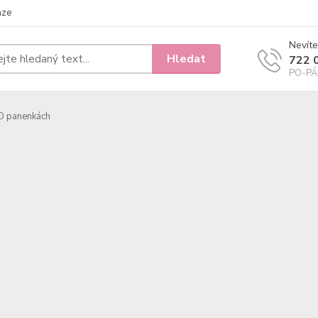
nze
Nevíte
Hledat
722 
PO-PÁ 
O panenkách