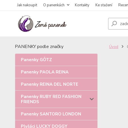
Jak nakoupit
O panenkách
Kontakty
Ke stažení
Rece
PANENKY podle značky
Úvod
Panenky GÖTZ
Panenky PAOLA REINA
Panenky REINA DEL NORTE
Panenky RUBY RED FASHION
FRIENDS
Panenky SANTORO LONDON
Plyšáci LUCKY DOGGY