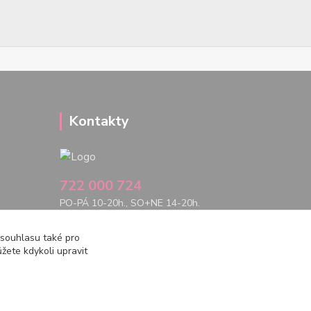
Kontakty
722 000 724
PO-PÁ 10-20h., SO+NE 14-20h.
zemepanenek@gmail.com
 souhlasu také pro
žete kdykoli upravit