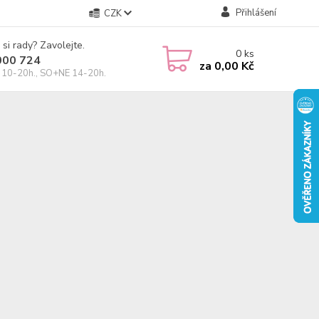
Přihlášení
CZK
 si rady? Zavolejte.
0
ks
000 724
za
0,00 Kč
10-20h., SO+NE 14-20h.