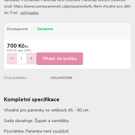
sandálky. Poznámka: Panenka není součástí. Panenky, kterým obleček
sluší: https://www.zemepanenek.cz/gotzpanenkyXL Není vhodné pro děti
do 3 let.
celý popis
Dostupnost
Skladem
700 Kč
/
ks
579 Kč
bez DPH
Přidat do košíku
Číslo produktu:
GXL3403399
Kompletní specifikace
Vhodné pro panenky ve velikosti 45 - 50 cm.
Sada obsahuje: Župan a sandálky.
Poznámka: Panenka není součástí.