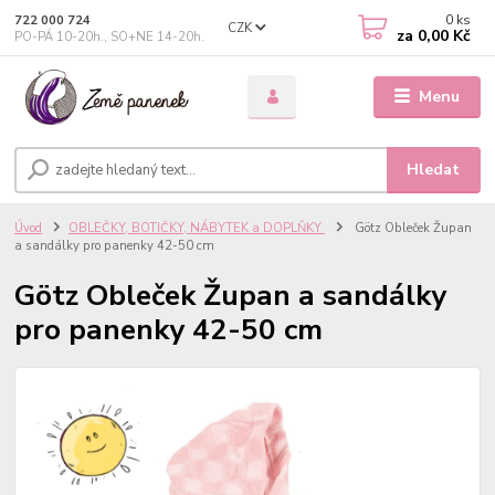
0
ks
722 000 724
CZK
za
0,00 Kč
PO-PÁ 10-20h., SO+NE 14-20h.
Menu
Hledat
Úvod
OBLEČKY, BOTIČKY, NÁBYTEK a DOPLŇKY
Götz Obleček Župan
a sandálky pro panenky 42-50 cm
Götz Obleček Župan a sandálky
pro panenky 42-50 cm