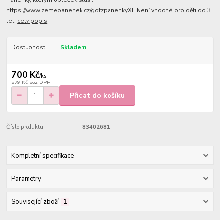
Panenky, kterým obleček sluší:
https://www.zemepanenek.cz/gotzpanenkyXL Není vhodné pro děti do 3
let.
celý popis
Dostupnost
Skladem
700 Kč
/
ks
579 Kč
bez DPH
Přidat do košíku
Číslo produktu:
83402681
Kompletní specifikace
Parametry
Související zboží
1