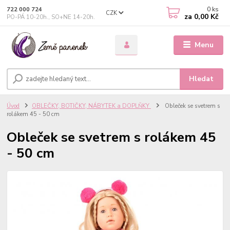
0
ks
722 000 724
CZK
za
0,00 Kč
PO-PÁ 10-20h., SO+NE 14-20h.
Menu
Hledat
Úvod
OBLEČKY, BOTIČKY, NÁBYTEK a DOPLŇKY
Obleček se svetrem s
rolákem 45 - 50 cm
Obleček se svetrem s rolákem 45
- 50 cm