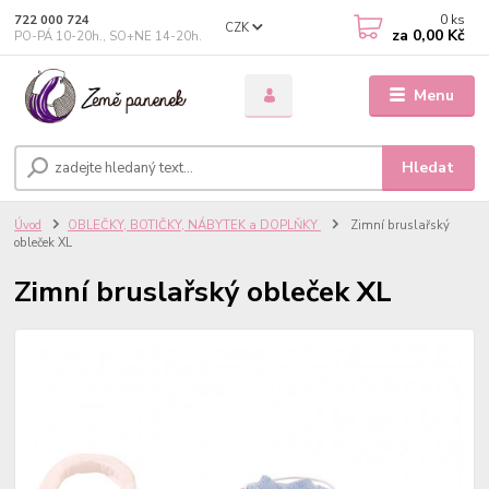
0
ks
722 000 724
CZK
za
0,00 Kč
PO-PÁ 10-20h., SO+NE 14-20h.
Menu
Hledat
Úvod
OBLEČKY, BOTIČKY, NÁBYTEK a DOPLŇKY
Zimní bruslařský
obleček XL
Zimní bruslařský obleček XL