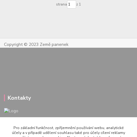
strana
z 1
Copyright © 2023 Země panenek
Kontakty
722 000 724
Pro základní funkčnost, zpříjemnění používání webu, analytické
PO-PÁ 10-20h., SO+NE 14-20h.
účely a v případě udělení souhlasu také pro účely cílení reklamy