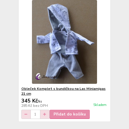
Obleček Komplet s bundičkou na Las Miniamigas
21 cm
345 Kč
/
ks
Skladem
285 Kč
bez DPH
Přidat do košíku