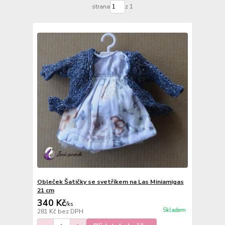
strana
z 1
Obleček Šatičky se svetříkem na Las Miniamigas
21 cm
340 Kč
/
ks
Skladem
281 Kč
bez DPH