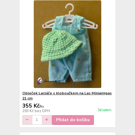
Obleček Lacláče s kloboučkem na Las Miniamigas
21 cm
355 Kč
/
ks
Skladem
293 Kč
bez DPH
Přidat do košíku