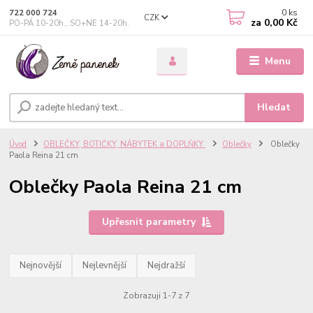
0
ks
722 000 724
CZK
za
0,00 Kč
PO-PÁ 10-20h., SO+NE 14-20h.
Menu
Hledat
Úvod
OBLEČKY, BOTIČKY, NÁBYTEK a DOPLŇKY
Oblečky
Oblečky
Paola Reina 21 cm
Oblečky Paola Reina 21 cm
Upřesnit parametry
Nejnovější
Nejlevnější
Nejdražší
Zobrazuji 1-7 z 7