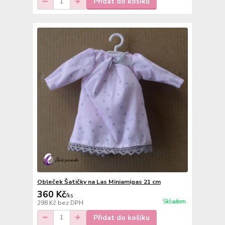
Přidat do košíku
Obleček Šatičky na Las Miniamigas 21 cm
360 Kč
/
ks
Skladem
298 Kč
bez DPH
Přidat do košíku