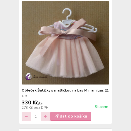
Obleček Šatičky s mašličkou na Las Miniamigas 21
cm
330 Kč
/
ks
Skladem
273 Kč
bez DPH
Přidat do košíku