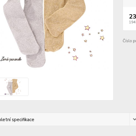
23
194
Číslo p
etní specifikace