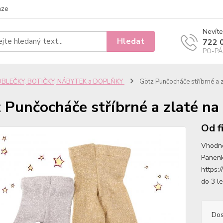
nze
Nevíte
Hledat
722 
PO-PÁ 
OBLEČKY, BOTIČKY, NÁBYTEK a DOPLŇKY
Götz Punčocháče stříbrné a 
 Punčocháče stříbrné a zlaté n
Od f
Vhodné
Panenk
https:
do 3 le
Dos