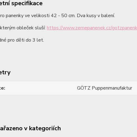
tní specifikace
o panenky ve velikosti 42 - 50 cm. Dva kusy v balení.
kterým obleček sluší:
https://www.zemepanenek.cz/gotzpanen
né pro děti do 3 let.
etry
ce
GÖTZ Puppenmanufaktur
zařazeno v kategoriích