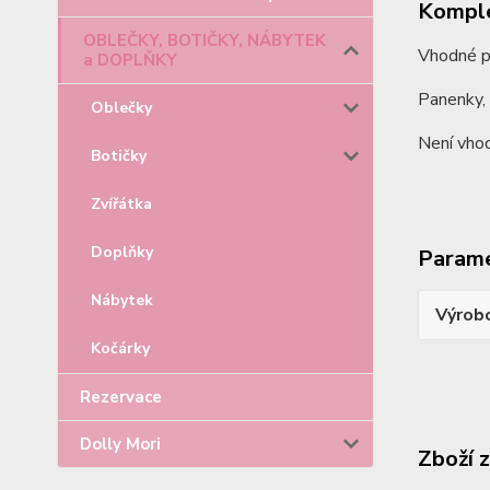
Komple
OBLEČKY, BOTIČKY, NÁBYTEK
Vhodné pr
a DOPLŇKY
Panenky, 
Oblečky
Není vhod
Botičky
Zvířátka
Doplňky
Param
Nábytek
Výrob
Kočárky
Rezervace
Dolly Mori
Zboží 