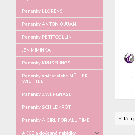
Panenky LLORENS
Panenky ANTONIO JUAN
Panenky PETITCOLLIN
JEN MIMINKA
Panenky KRUSELINGS
Panenky sběratelské MÜLLER-
WICHTEL
Panenky ZWERGNASE
Panenky SCHILDKRÖT
Kompl
Panenky A GIRL FOR ALL TIME
AKCE a dočasné nabídky