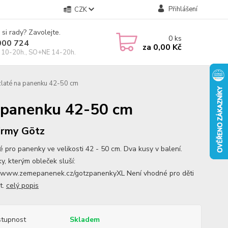
Přihlášení
CZK
 si rady? Zavolejte.
0
ks
000 724
za
0,00 Kč
10-20h., SO+NE 14-20h.
zlaté na panenku 42-50 cm
a panenku 42-50 cm
irmy Götz
 pro panenky ve velikosti 42 - 50 cm. Dva kusy v balení.
y, kterým obleček sluší:
//www.zemepanenek.cz/gotzpanenkyXL Není vhodné pro děti
t.
celý popis
tupnost
Skladem