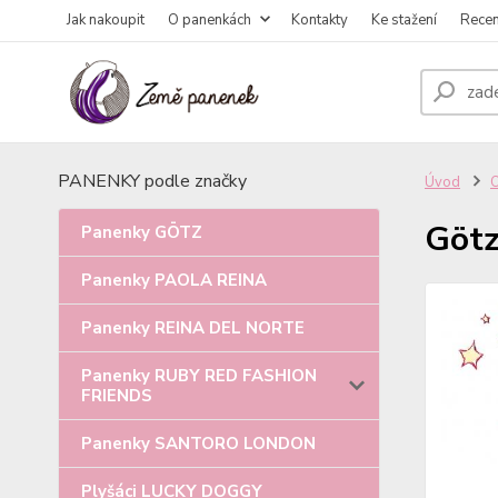
Jak nakoupit
O panenkách
Kontakty
Ke stažení
Rece
PANENKY podle značky
Úvod
Götz
Panenky GÖTZ
Panenky PAOLA REINA
Panenky REINA DEL NORTE
Panenky RUBY RED FASHION
FRIENDS
Panenky SANTORO LONDON
Plyšáci LUCKY DOGGY