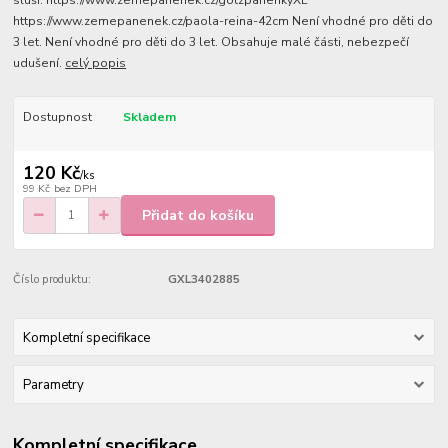
sluší: https://www.zemepanenek.cz/gotzpanenkyXL
https://www.zemepanenek.cz/paola-reina-42cm Není vhodné pro děti do
3 let. Není vhodné pro děti do 3 let. Obsahuje malé části, nebezpečí
udušení.
celý popis
Dostupnost
Skladem
120 Kč
/
ks
99 Kč
bez DPH
Přidat do košíku
Číslo produktu:
GXL3402885
Kompletní specifikace
Parametry
Kompletní specifikace