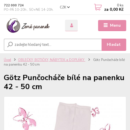
0
ks
722 000 724
CZK
za
0,00 Kč
PO-PÁ 10-20h., SO+NE 14-20h.
Menu
Hledat
Úvod
OBLEČKY, BOTIČKY, NÁBYTEK a DOPLŇKY
Götz Punčocháče bílé
na panenku 42 - 50 cm
Götz Punčocháče bílé na panenku
42 - 50 cm