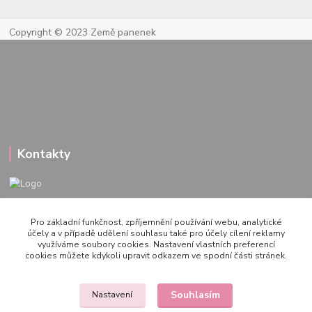
Copyright © 2023 Země panenek
Kontakty
722 000 724
Pro základní funkčnost, zpříjemnění používání webu, analytické
PO-PÁ 10-20h., SO+NE 14-20h.
účely a v případě udělení souhlasu také pro účely cílení reklamy
využíváme soubory cookies. Nastavení vlastních preferencí
zemepanenek@gmail.com
cookies můžete kdykoli upravit odkazem ve spodní části stránek.
Souhlasím
Nastavení