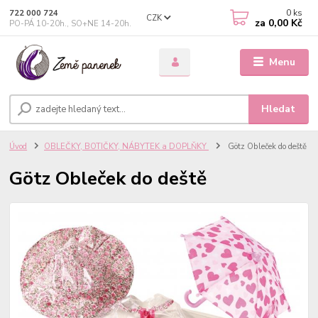
0
ks
722 000 724
CZK
za
0,00 Kč
PO-PÁ 10-20h., SO+NE 14-20h.
Menu
Hledat
Úvod
OBLEČKY, BOTIČKY, NÁBYTEK a DOPLŇKY
Götz Obleček do deště
Götz Obleček do deště