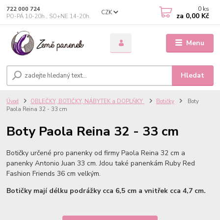
0
ks
722 000 724
CZK
za
0,00 Kč
PO-PÁ 10-20h., SO+NE 14-20h.
Menu
Hledat
Úvod
OBLEČKY, BOTIČKY, NÁBYTEK a DOPLŇKY
Botičky
Boty
Paola Reina 32 - 33 cm
Boty Paola Reina 32 - 33 cm
Botičky určené pro panenky od firmy Paola Reina 32 cm a
panenky Antonio Juan 33 cm. Jdou také panenkám Ruby Red
Fashion Friends 36 cm velkým.
Botičky mají délku podrážky cca 6,5 cm a vnitřek cca 4,7 cm.