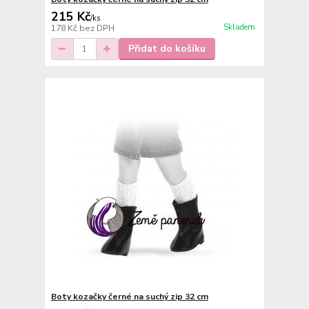
215 Kč
/
ks
Skladem
178 Kč
bez DPH
Přidat do košíku
Boty kozačky černé na suchý zip 32 cm