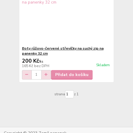
Boty růžovo-červené střevíčky na suchý zip na
panenky 32 cm
200 Kč
/
ks
Skladem
165 Kč
bez DPH
Přidat do košíku
strana
z 1