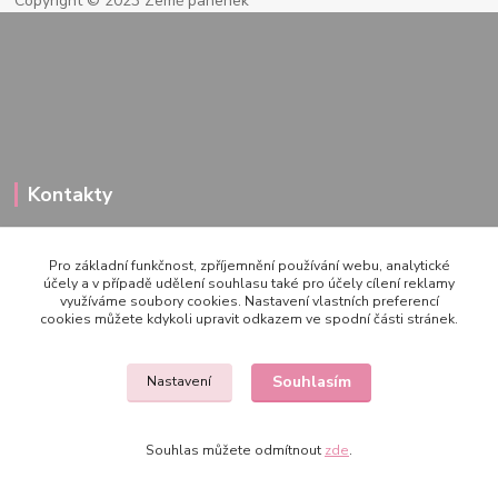
Copyright © 2023 Země panenek
Kontakty
Pro základní funkčnost, zpříjemnění používání webu, analytické
722 000 724
účely a v případě udělení souhlasu také pro účely cílení reklamy
využíváme soubory cookies. Nastavení vlastních preferencí
PO-PÁ 10-20h., SO+NE 14-20h.
cookies můžete kdykoli upravit odkazem ve spodní části stránek.
zemepanenek@gmail.com
Souhlasím
Nastavení
Souhlas můžete odmítnout
zde
.