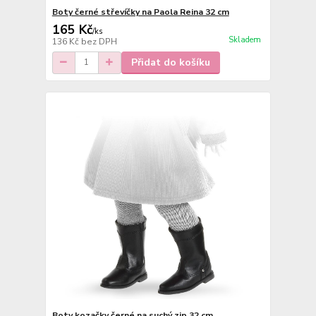
Boty černé střevíčky na Paola Reina 32 cm
165 Kč
/
ks
Skladem
136 Kč
bez DPH
Přidat do košíku
Boty kozačky černé na suchý zip 32 cm