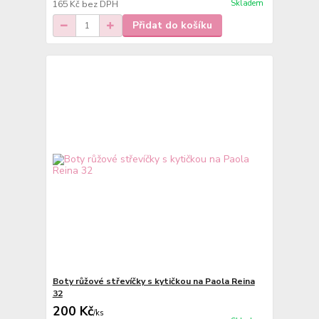
Skladem
165 Kč
bez DPH
Přidat do košíku
Boty růžové střevíčky s kytičkou na Paola Reina
32
200 Kč
/
ks