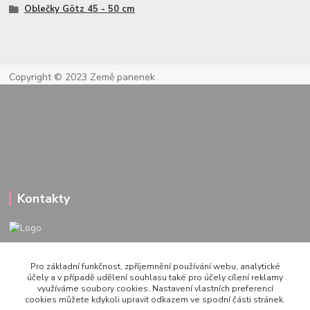
Oblečky Götz 45 - 50 cm
Copyright © 2023 Země panenek
Kontakty
722 000 724
Pro základní funkčnost, zpříjemnění používání webu, analytické
PO-PÁ 10-20h., SO+NE 14-20h.
účely a v případě udělení souhlasu také pro účely cílení reklamy
využíváme soubory cookies. Nastavení vlastních preferencí
zemepanenek@gmail.com
cookies můžete kdykoli upravit odkazem ve spodní části stránek.