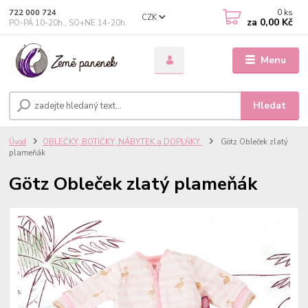
0
ks
722 000 724
CZK
za
0,00 Kč
PO-PÁ 10-20h., SO+NE 14-20h.
Menu
Hledat
Úvod
OBLEČKY, BOTIČKY, NÁBYTEK a DOPLŇKY
Götz Obleček zlatý
plameňák
Götz Obleček zlatý plameňák