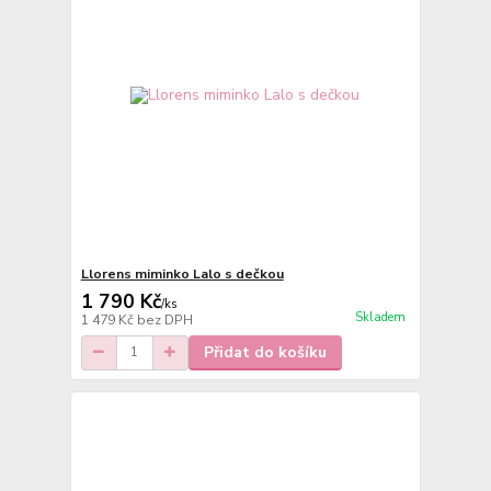
Llorens miminko Lalo s dečkou
1 790 Kč
/
ks
Skladem
1 479 Kč
bez DPH
Přidat do košíku