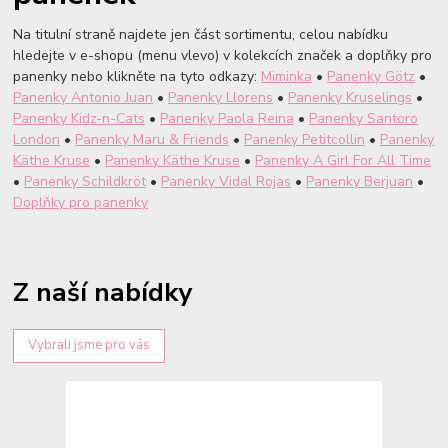
Na titulní straně najdete jen část sortimentu, celou nabídku
hledejte v e-shopu (menu vlevo) v kolekcích značek a doplňky pro
panenky nebo klikněte na tyto odkazy:
Miminka
•
Panenky Götz
•
Panenky Antonio Juan
•
Panenky Llorens
•
Panenky Kruselings
•
Panenky Kidz-n-Cats
•
Panenky Paola Reina
•
Panenky Santoro
London
•
Panenky Maru & Friends
•
Panenky Petitcollin
•
Panenky
Käthe Kruse
•
Panenky Käthe Kruse
•
Panenky A Girl For All Time
•
Panenky Schildkröt
•
Panenky Vidal Rojas
•
Panenky Berjuan
•
Doplňky pro panenky
Z naší nabídky
Vybrali jsme pro vás