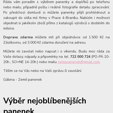
Ráda vám poradím s výběrem panenky a doplňků po telefonu
nebo mailu, případně pošlu i reálné fotografie detailu zpracování.
Po předchozí domluvě si můžete panenky přijít prohlédnout a
zakoupit do sídla mé firmy v Praze 4-Braníku. Nabízím i možnost
objednat si jakékoliv zboží přímo z katalogů výrobců s dodáním do
měsíce.
Dopravu zdarma
můžete mít při objednávce od 1.500 Kč na
Zásilkovnu, od 3.000 Kč zdarma doručení na adresu.
Můžete mi zavolat nebo napsat i o víkendu. Budu moc ráda za
Vaše dotazy, nápady a připomínky na tel.
722 000 724
(PO-PÁ 10-
20h., SO+NE 14-20h.) nebo mailu
zemepanenek@gmail.com
.
Těším se na Vás nebo na Vaši zprávu či zavolání.
Gábina - Země panenek
Výběr nejoblíbenějších
panenek