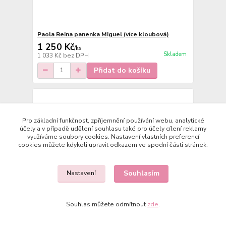
Paola Reina panenka Miguel (více kloubová)
1 250 Kč
/
ks
Skladem
1 033 Kč
bez DPH
Přidat do košíku
Pro základní funkčnost, zpříjemnění používání webu, analytické
účely a v případě udělení souhlasu také pro účely cílení reklamy
využíváme soubory cookies. Nastavení vlastních preferencí
cookies můžete kdykoli upravit odkazem ve spodní části stránek.
Souhlasím
Nastavení
Souhlas můžete odmítnout
zde
.