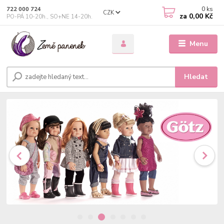
0
ks
722 000 724
CZK
za
0,00 Kč
PO-PÁ 10-20h., SO+NE 14-20h.
Menu
Hledat