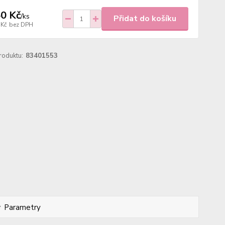
0 Kč
/
ks
Přidat do košíku
 Kč
bez DPH
roduktu:
83401553
Parametry