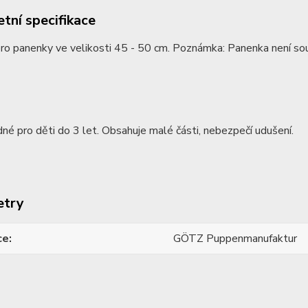
tní specifikace
o panenky ve velikosti 45 - 50 cm. Poznámka: Panenka není sou
né pro děti do 3 let. Obsahuje malé části, nebezpečí udušení.
etry
ce
GÖTZ Puppenmanufaktur