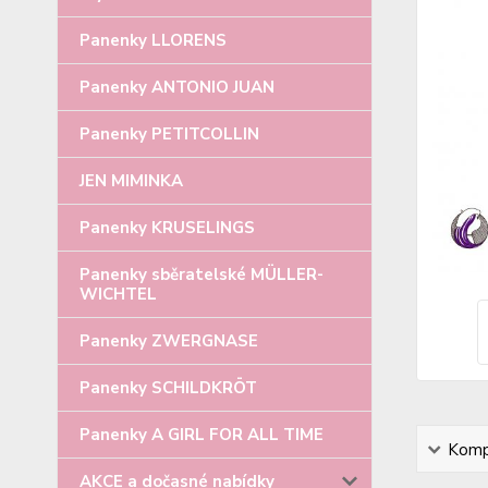
Panenky LLORENS
Panenky ANTONIO JUAN
Panenky PETITCOLLIN
JEN MIMINKA
Panenky KRUSELINGS
Panenky sběratelské MÜLLER-
WICHTEL
Panenky ZWERGNASE
Panenky SCHILDKRÖT
Panenky A GIRL FOR ALL TIME
Kompl
AKCE a dočasné nabídky