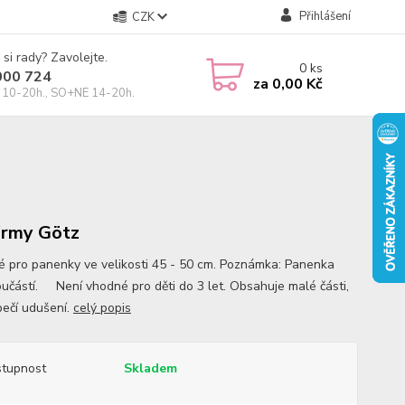
Přihlášení
CZK
 si rady? Zavolejte.
0
ks
000 724
za
0,00 Kč
10-20h., SO+NE 14-20h.
irmy Götz
 pro panenky ve velikosti 45 - 50 cm. Poznámka: Panenka
oučástí. Není vhodné pro děti do 3 let. Obsahuje malé části,
ečí udušení.
celý popis
tupnost
Skladem