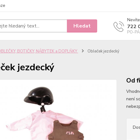
nze
Nevíte
Hledat
722 
PO-PÁ 
OBLEČKY, BOTIČKY, NÁBYTEK a DOPLŇKY
Obleček jezdecký
ček jezdecký
Od f
Vhodné
není s
nebezp
Dos