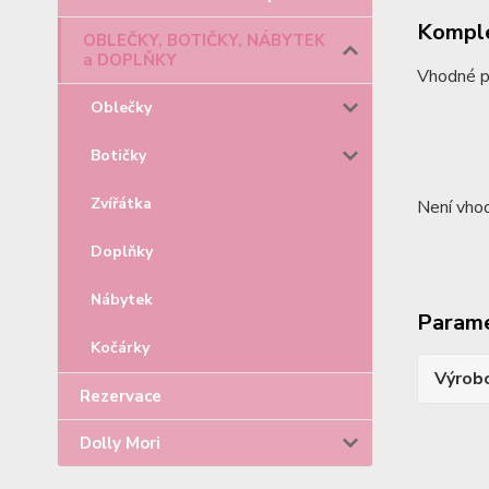
Komple
OBLEČKY, BOTIČKY, NÁBYTEK
a DOPLŇKY
Vhodné pr
Oblečky
Botičky
Zvířátka
Není vhod
Doplňky
Nábytek
Param
Kočárky
Výrob
Rezervace
Dolly Mori