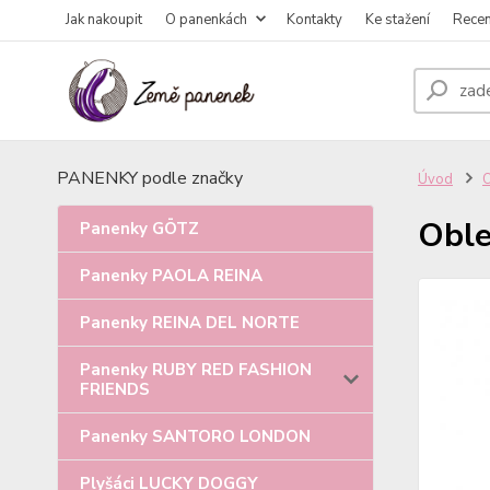
Jak nakoupit
O panenkách
Kontakty
Ke stažení
Rece
PANENKY podle značky
Úvod
Oble
Panenky GÖTZ
Panenky PAOLA REINA
Panenky REINA DEL NORTE
Panenky RUBY RED FASHION
FRIENDS
Panenky SANTORO LONDON
Plyšáci LUCKY DOGGY