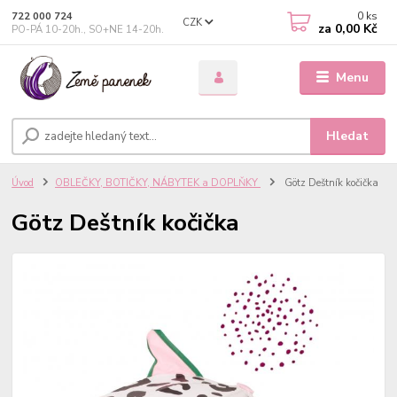
0
ks
722 000 724
CZK
za
0,00 Kč
PO-PÁ 10-20h., SO+NE 14-20h.
Menu
Hledat
Úvod
OBLEČKY, BOTIČKY, NÁBYTEK a DOPLŇKY
Götz Deštník kočička
Götz Deštník kočička