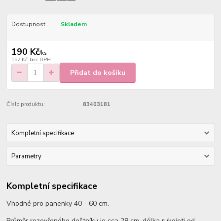
Dostupnost
Skladem
190 Kč
/
ks
157 Kč
bez DPH
Přidat do košíku
Číslo produktu:
83403181
Kompletní specifikace
Parametry
Kompletní specifikace
Vhodné pro panenky 40 - 60 cm.
Průměr rozevřeného deštníku je cca 28 cm, délka rukojeti od