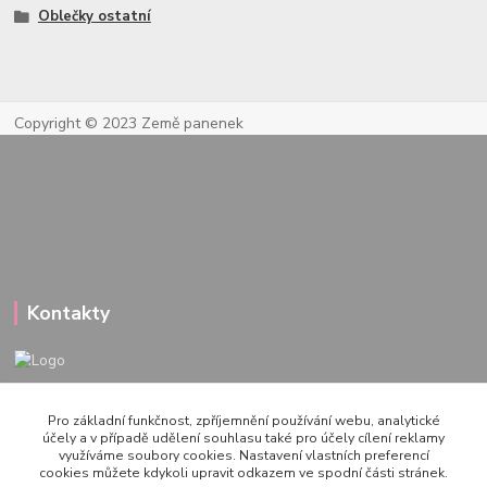
Oblečky ostatní
Copyright © 2023 Země panenek
Kontakty
722 000 724
Pro základní funkčnost, zpříjemnění používání webu, analytické
PO-PÁ 10-20h., SO+NE 14-20h.
účely a v případě udělení souhlasu také pro účely cílení reklamy
využíváme soubory cookies. Nastavení vlastních preferencí
zemepanenek@gmail.com
cookies můžete kdykoli upravit odkazem ve spodní části stránek.