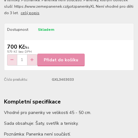
a tenisky. Poznámka: Panenka není součástí. Panenky, kterým obleček
sluší: https://www.zemepanenek.cz/gotzpanenkyXL Není vhodné pro děti
do 3 let.
celý popis
Dostupnost
Skladem
700 Kč
/
ks
579 Kč
bez DPH
Přidat do košíku
Číslo produktu:
GXL3403033
Kompletní specifikace
Vhodné pro panenky ve velikosti 45 - 50 cm.
Sada obsahuje: Šaty, svetřík a tenisky.
Poznámka: Panenka není součástí.