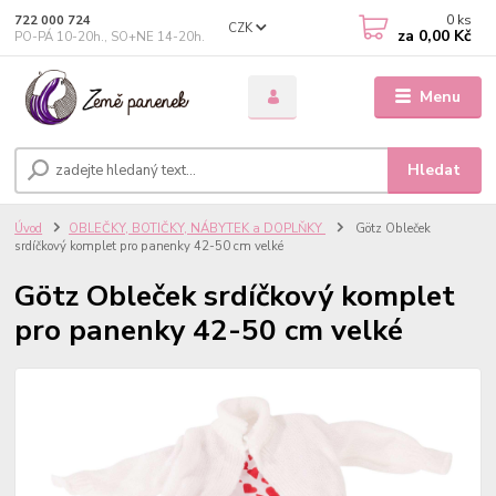
0
ks
722 000 724
CZK
za
0,00 Kč
PO-PÁ 10-20h., SO+NE 14-20h.
Menu
Hledat
Úvod
OBLEČKY, BOTIČKY, NÁBYTEK a DOPLŇKY
Götz Obleček
srdíčkový komplet pro panenky 42-50 cm velké
Götz Obleček srdíčkový komplet
pro panenky 42-50 cm velké