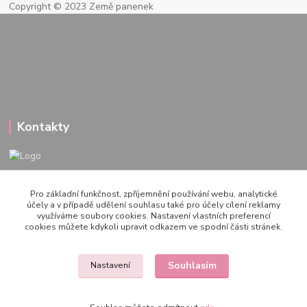
Copyright © 2023 Země panenek
Kontakty
722 000 724
Pro základní funkčnost, zpříjemnění používání webu, analytické
PO-PÁ 10-20h., SO+NE 14-20h.
účely a v případě udělení souhlasu také pro účely cílení reklamy
využíváme soubory cookies. Nastavení vlastních preferencí
zemepanenek@gmail.com
cookies můžete kdykoli upravit odkazem ve spodní části stránek.
Souhlasím
Nastavení