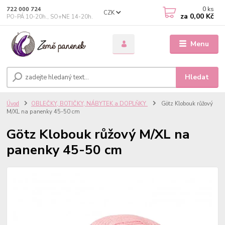
0
ks
722 000 724
CZK
za
0,00 Kč
PO-PÁ 10-20h., SO+NE 14-20h.
Menu
Hledat
Úvod
OBLEČKY, BOTIČKY, NÁBYTEK a DOPLŇKY
Götz Klobouk růžový
M/XL na panenky 45-50 cm
Götz Klobouk růžový M/XL na
panenky 45-50 cm