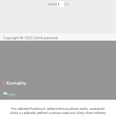
strana
z 1
Copyright © 2023 Země panenek
Kontakty
722 000 724
Pro základní funkčnost, zpříjemnění používání webu, analytické
PO-PÁ 10-20h., SO+NE 14-20h.
účely a v případě udělení souhlasu také pro účely cílení reklamy