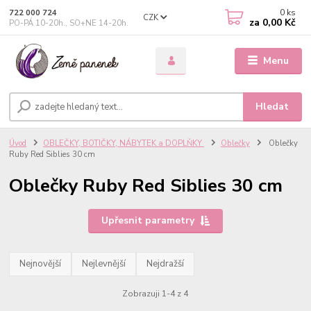
0
ks
722 000 724
CZK
za
0,00 Kč
PO-PÁ 10-20h., SO+NE 14-20h.
Menu
Hledat
Úvod
OBLEČKY, BOTIČKY, NÁBYTEK a DOPLŇKY
Oblečky
Oblečky
Ruby Red Siblies 30 cm
Oblečky Ruby Red Siblies 30 cm
Upřesnit parametry
Nejnovější
Nejlevnější
Nejdražší
Zobrazuji 1-4 z 4