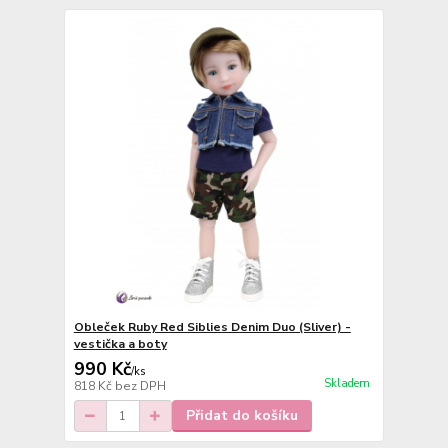
Obleček Ruby Red Siblies Denim Duo (Sliver) -
vestička a boty
990 Kč
/
ks
Skladem
818 Kč
bez DPH
Přidat do košíku