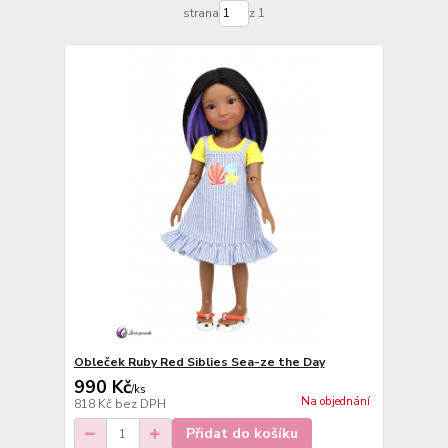
strana
z 1
Obleček Ruby Red Siblies Sea-ze the Day
990 Kč
/
ks
Na objednání
818 Kč
bez DPH
Přidat do košíku