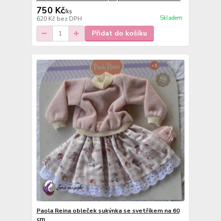
750 Kč
/
ks
Skladem
620 Kč
bez DPH
Přidat do košíku
Paola Reina obleček sukýnka se svetříkem na 60
cm