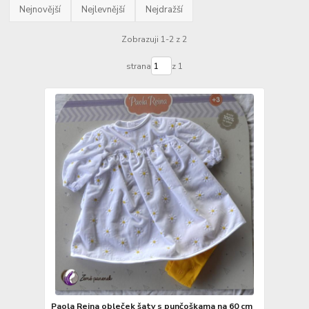
Nejnovější
Nejlevnější
Nejdražší
Zobrazuji 1-2 z 2
strana
z 1
Paola Reina obleček šaty s punčoškama na 60 cm