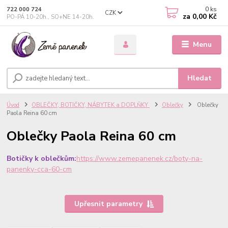
0
ks
722 000 724
CZK
za
0,00 Kč
PO-PÁ 10-20h., SO+NE 14-20h.
Menu
Hledat
Úvod
OBLEČKY, BOTIČKY, NÁBYTEK a DOPLŇKY
Oblečky
Oblečky
Paola Reina 60 cm
Oblečky Paola Reina 60 cm
Botičky k oblečkům:
https://www.zemepanenek.cz/boty-na-
panenky-cca-60-cm
Upřesnit parametry