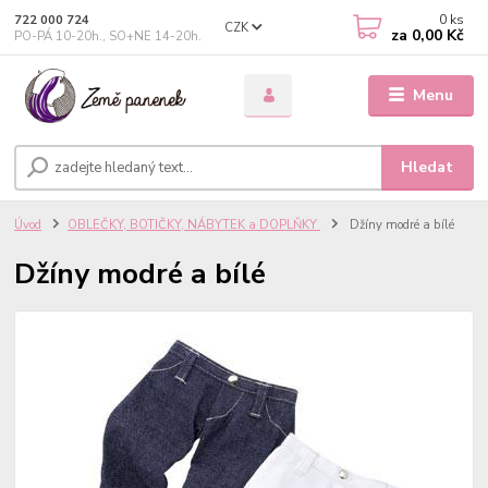
0
ks
722 000 724
CZK
za
0,00 Kč
PO-PÁ 10-20h., SO+NE 14-20h.
Menu
Hledat
Úvod
OBLEČKY, BOTIČKY, NÁBYTEK a DOPLŇKY
Džíny modré a bílé
Džíny modré a bílé