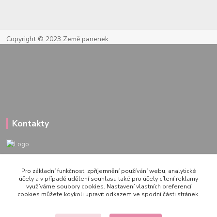
Copyright © 2023 Země panenek
Kontakty
722 000 724
Pro základní funkčnost, zpříjemnění používání webu, analytické
PO-PÁ 10-20h., SO+NE 14-20h.
účely a v případě udělení souhlasu také pro účely cílení reklamy
využíváme soubory cookies. Nastavení vlastních preferencí
zemepanenek@gmail.com
cookies můžete kdykoli upravit odkazem ve spodní části stránek.