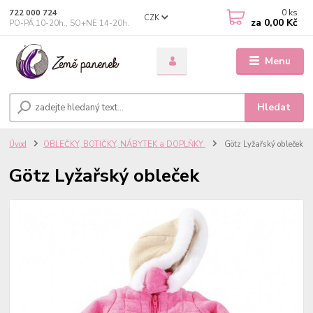
0
ks
722 000 724
CZK
za
0,00 Kč
PO-PÁ 10-20h., SO+NE 14-20h.
Menu
Hledat
Úvod
OBLEČKY, BOTIČKY, NÁBYTEK a DOPLŇKY
Götz Lyžařský obleček
Götz Lyžařský obleček