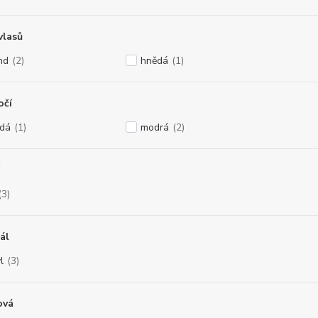
vlasů
nd
(2)
hnědá
(1)
očí
dá
(1)
modrá
(2)
(3)
ál
l
(3)
ová