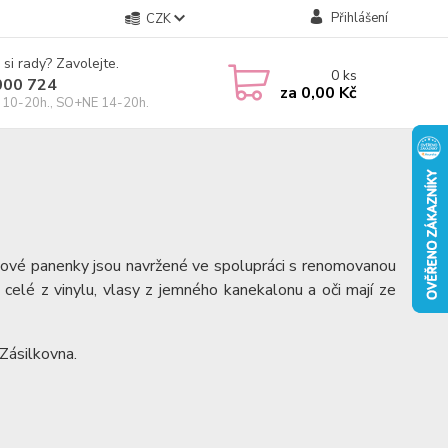
Přihlášení
CZK
 si rady? Zavolejte.
0
ks
000 724
za
0,00 Kč
10-20h., SO+NE 14-20h.
kové panenky jsou navržené ve spolupráci s renomovanou
u celé z vinylu, vlasy z jemného kanekalonu a oči mají ze
Zásilkovna.