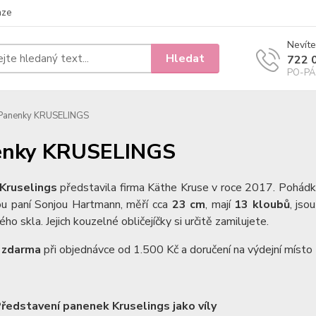
nze
Nevíte
Hledat
722 
PO-PÁ 
Panenky KRUSELINGS
enky KRUSELINGS
Kruselings
představila firma Käthe Kruse v roce 2017. Pohád
ou paní Sonjou Hartmann, měří cca
23 cm
, mají
13 kloubů
, jso
ho skla. Jejich kouzelné obličejíčky si určitě zamilujete.
 zdarma
při objednávce od 1.500 Kč a doručení na výdejní místo 
ředstavení panenek Kruselings jako víly