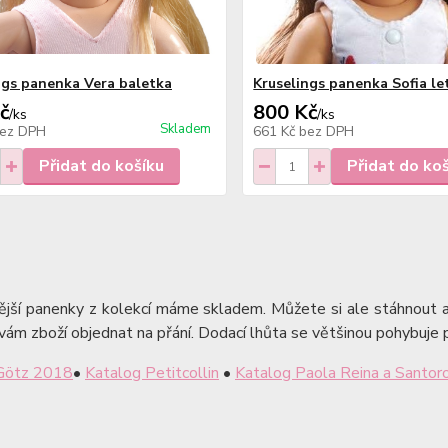
ngs panenka Vera baletka
Kruselings panenka Sofia le
č
800 Kč
/
ks
/
ks
Skladem
ez DPH
661 Kč
bez DPH
Přidat do košíku
Přidat do ko
ější panenky z kolekcí máme skladem. Můžete si ale stáhnout a
m zboží objednat na přání. Dodací lhůta se většinou pohybuje 
Götz 2018
•
Katalog Petitcollin
•
Katalog Paola Reina a Santo