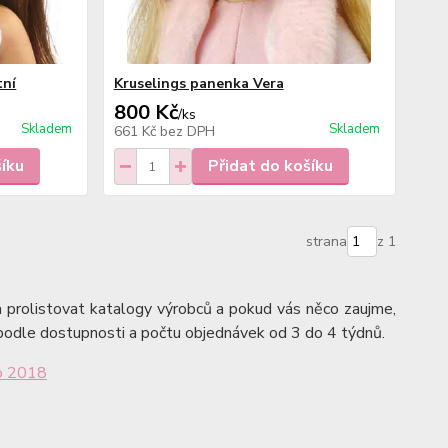
tní
Kruselings panenka Vera
800 Kč
/
ks
Skladem
Skladem
661 Kč
bez DPH
šíku
Přidat do košíku
strana
z 1
 prolistovat katalogy výrobců a pokud vás něco zaujme,
podle dostupnosti a počtu objednávek od 3 do 4 týdnů.
ro 2018