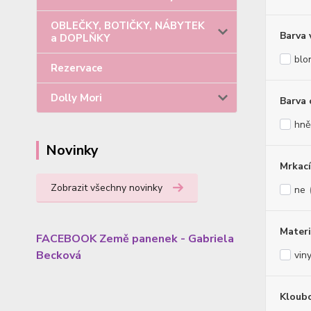
OBLEČKY, BOTIČKY, NÁBYTEK
Barva 
a DOPLŇKY
blo
Rezervace
Dolly Mori
Barva 
hně
Novinky
Mrkací
Zobrazit všechny novinky
ne
Materi
FACEBOOK Země panenek - Gabriela
Becková
viny
Kloub