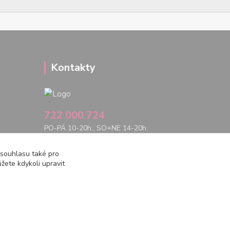
Kontakty
722 000 724
PO-PÁ 10-20h., SO+NE 14-20h.
zemepanenek@gmail.com
 souhlasu také pro
žete kdykoli upravit