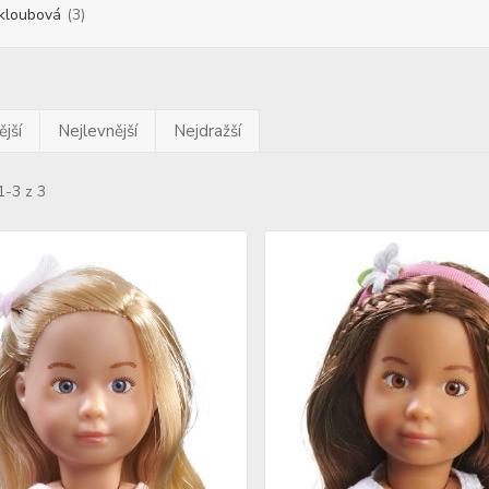
kloubová
(3)
jší
Nejlevnější
Nejdražší
1-3 z 3