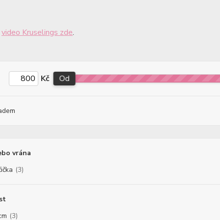
a
video Kruselings zde
.
Kč
Od
adem
ebo vrána
čička
(3)
st
cm
(3)