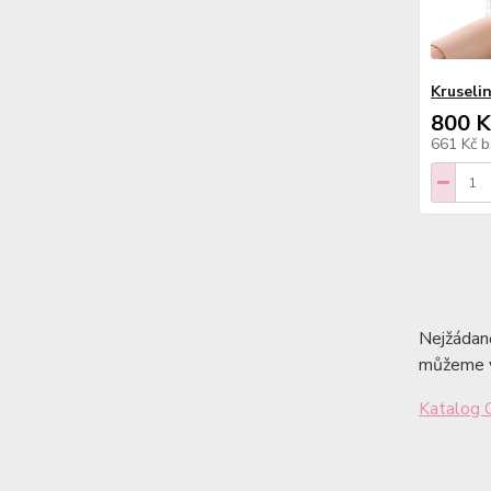
Kruseli
800 K
661 Kč
b
Nejžádan
můžeme vá
Katalog 