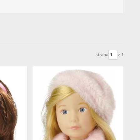
strana
z 1