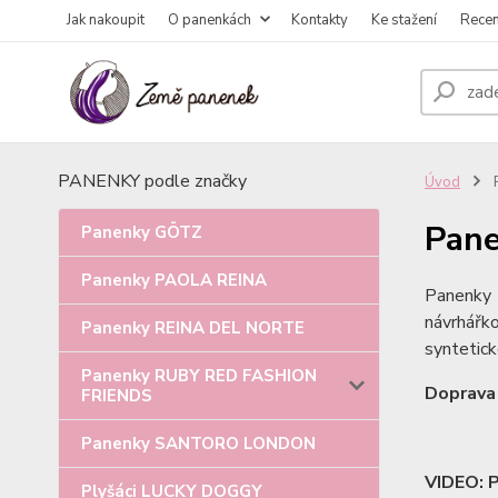
Jak nakoupit
O panenkách
Kontakty
Ke stažení
Rece
PANENKY podle značky
Úvod
Pan
Panenky GÖTZ
Panenky PAOLA REINA
Panenky
návrhářk
Panenky REINA DEL NORTE
syntetické
Panenky RUBY RED FASHION
Doprava
FRIENDS
Panenky SANTORO LONDON
VIDEO: P
Plyšáci LUCKY DOGGY