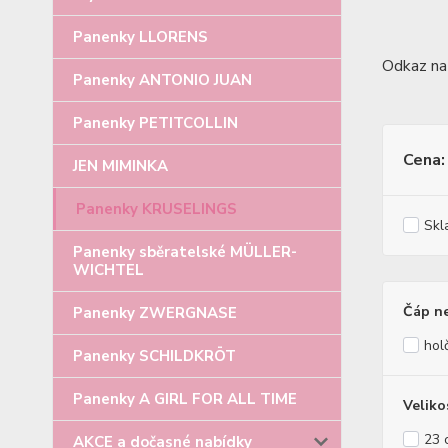
Panenky LLORENS
Odkaz n
Panenky ANTONIO JUAN
Panenky PETITCOLLIN
Cena:
JEN MIMINKA
Panenky KRUSELINGS
Skl
Panenky sběratelské MÜLLER-
WICHTEL
Čáp n
Panenky ZWERGNASE
hol
Panenky SCHILDKRÖT
Panenky A GIRL FOR ALL TIME
Veliko
23 
AKCE a dočasné nabídky