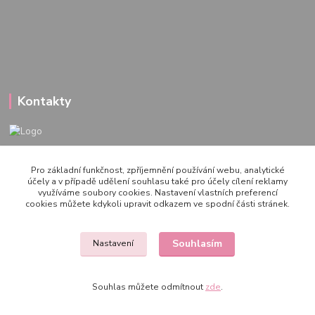
Kontakty
722 000 724
Pro základní funkčnost, zpříjemnění používání webu, analytické
PO-PÁ 10-20h., SO+NE 14-20h.
účely a v případě udělení souhlasu také pro účely cílení reklamy
využíváme soubory cookies. Nastavení vlastních preferencí
zemepanenek@gmail.com
cookies můžete kdykoli upravit odkazem ve spodní části stránek.
Souhlasím
Nastavení
Souhlas můžete odmítnout
zde
.
Vytvořeno na
Eshop-rychle.cz