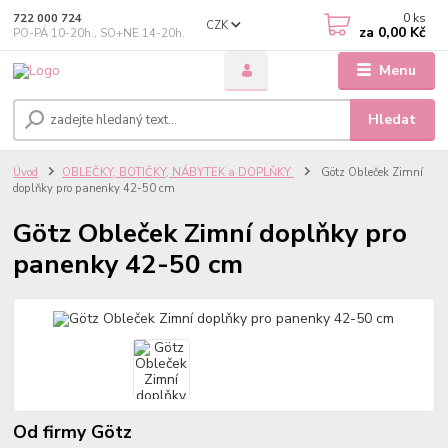
0
ks
722 000 724
CZK
za
0,00 Kč
PO-PÁ 10-20h., SO+NE 14-20h.
Menu
Hledat
Úvod
OBLEČKY, BOTIČKY, NÁBYTEK a DOPLŇKY
Götz Obleček Zimní
doplňky pro panenky 42-50 cm
Götz Obleček Zimní doplňky pro
panenky 42-50 cm
Od firmy Götz