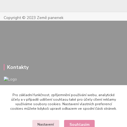
Copyright © 2023 Země panenek
Kontakty
722 000 724
Pro základní funkčnost, zpříjemnění používání webu, analytické
PO-PÁ 10-20h., SO+NE 14-20h.
účely a v případě udělení souhlasu také pro účely cílení reklamy
využíváme soubory cookies. Nastavení vlastních preferencí
zemepanenek@gmail.com
cookies můžete kdykoli upravit odkazem ve spodní části stránek.
Souhlasím
Nastavení