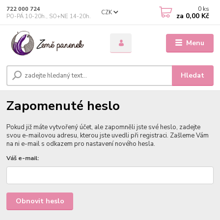
0
ks
722 000 724
CZK
za
0,00 Kč
PO-PÁ 10-20h., SO+NE 14-20h.
Menu
Hledat
Zapomenuté heslo
Pokud již máte vytvořený účet, ale zapomněli jste své heslo, zadejte
svou e-mailovou adresu, kterou jste uvedli při registraci. Zašleme Vám
na ni e-mail s odkazem pro nastavení nového hesla.
Váš e-mail:
Obnovit heslo