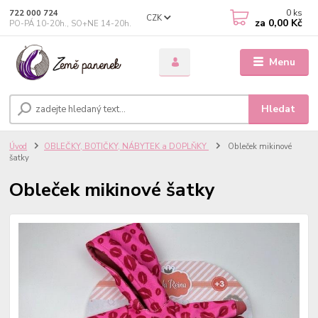
0
ks
722 000 724
CZK
za
0,00 Kč
PO-PÁ 10-20h., SO+NE 14-20h.
Menu
Hledat
Úvod
OBLEČKY, BOTIČKY, NÁBYTEK a DOPLŇKY
Obleček mikinové
šatky
Obleček mikinové šatky