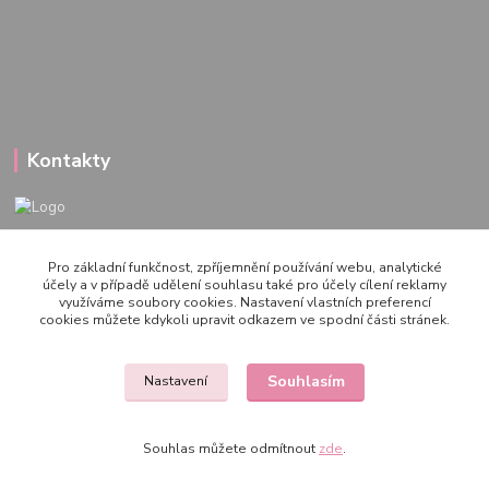
Kontakty
722 000 724
Pro základní funkčnost, zpříjemnění používání webu, analytické
PO-PÁ 10-20h., SO+NE 14-20h.
účely a v případě udělení souhlasu také pro účely cílení reklamy
využíváme soubory cookies. Nastavení vlastních preferencí
zemepanenek@gmail.com
cookies můžete kdykoli upravit odkazem ve spodní části stránek.
Souhlasím
Nastavení
Souhlas můžete odmítnout
zde
.
Vytvořeno na
Eshop-rychle.cz