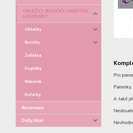
OBLEČKY, BOTIČKY, NÁBYTEK
a DOPLŇKY
Oblečky
Botičky
Zvířátka
Komple
Doplňky
Pro pane
Nábytek
Panenky, 
Kočárky
A také j
Rezervace
Neobsahu
Dolly Mori
Nevhodné 