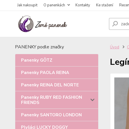
Jak nakoupit
O panenkách
Kontakty
Ke stažení
Rece
PANENKY podle značky
Úvod
Legí
Panenky GÖTZ
Panenky PAOLA REINA
Panenky REINA DEL NORTE
Panenky RUBY RED FASHION
FRIENDS
Panenky SANTORO LONDON
Plyšáci LUCKY DOGGY