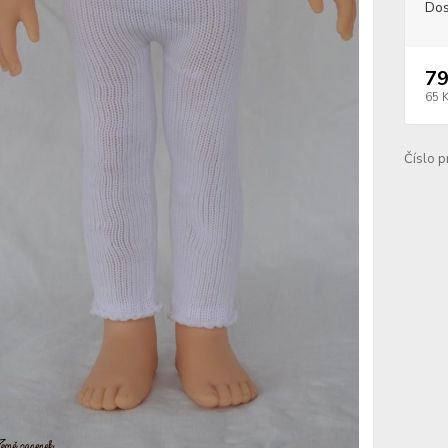
Dos
79
65 
Číslo p