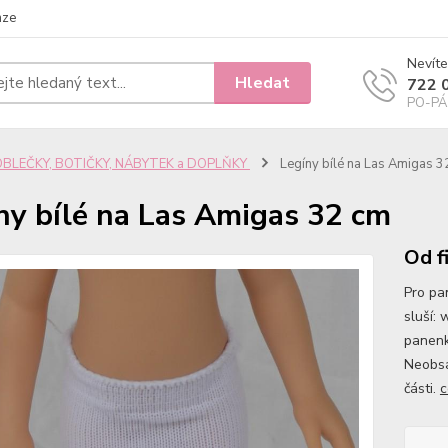
nze
Nevíte
Hledat
722 
PO-PÁ 
OBLEČKY, BOTIČKY, NÁBYTEK a DOPLŇKY
Legíny bílé na Las Amigas 3
ny bílé na Las Amigas 32 cm
Od f
Pro pa
sluší:
panenk
Neobsa
části.
c