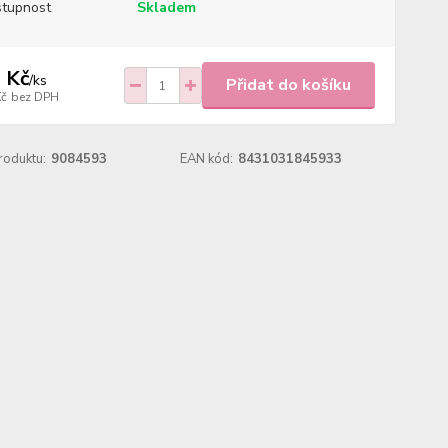
tupnost
Skladem
 Kč
/
ks
Přidat do košíku
Kč
bez DPH
roduktu:
9084593
EAN kód:
8431031845933