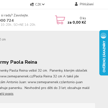
Přihlášení
CZK
 si rady? Zavolejte.
0
ks
000 724
za
0,00 Kč
10-20h., SO+NE 14-20h.
2 cm
irmy Paola Reina
nenky Paola Reina velké 32 cm. Panenky, kterým obleček
 www.zemepanenek.cz/Paola Reina 32 cm A také jde
ám Antonio Juan: www.zemepanenek.cz/antonio-juan
huje panenku. Nevhodné pro děti do 3 let; obsahuje malé
elý popis