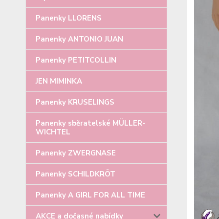
Panenky LLORENS
Panenky ANTONIO JUAN
Panenky PETITCOLLIN
JEN MIMINKA
Panenky KRUSELINGS
Panenky sběratelské MÜLLER-
WICHTEL
Panenky ZWERGNASE
Panenky SCHILDKRÖT
Panenky A GIRL FOR ALL TIME
AKCE a dočasné nabídky