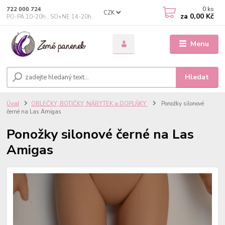
0
ks
722 000 724
CZK
za
0,00 Kč
PO-PÁ 10-20h., SO+NE 14-20h.
Menu
Hledat
Úvod
OBLEČKY, BOTIČKY, NÁBYTEK a DOPLŇKY
Ponožky silonové
černé na Las Amigas
Ponožky silonové černé na Las
Amigas