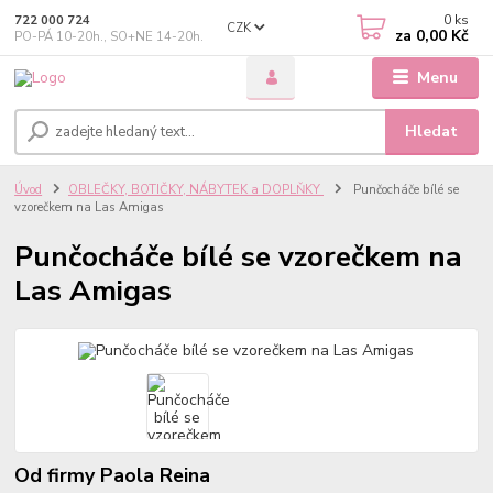
0
ks
722 000 724
CZK
za
0,00 Kč
PO-PÁ 10-20h., SO+NE 14-20h.
Menu
Hledat
Úvod
OBLEČKY, BOTIČKY, NÁBYTEK a DOPLŇKY
Punčocháče bílé se
vzorečkem na Las Amigas
Punčocháče bílé se vzorečkem na
Las Amigas
Od firmy Paola Reina