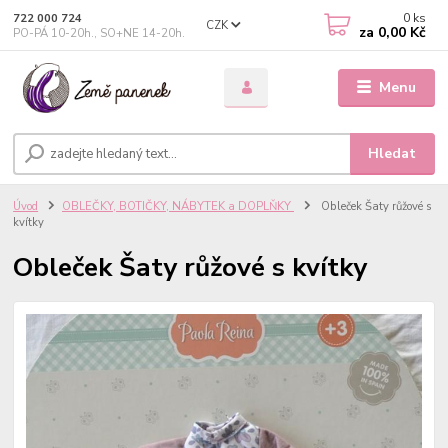
0
ks
722 000 724
CZK
za
0,00 Kč
PO-PÁ 10-20h., SO+NE 14-20h.
Menu
Hledat
Úvod
OBLEČKY, BOTIČKY, NÁBYTEK a DOPLŇKY
Obleček Šaty růžové s
kvítky
Obleček Šaty růžové s kvítky