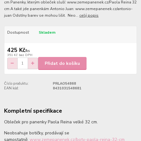
cm Panenky, kterým obleček sluší: www.zemepanenek.cz/Paola Reina 32
cm A také jde panenkám Antonio Juan: www.zemepanenek.cz/antonio-
juan Odstíny barev se mohou lišit. Neo...
celý popis
Dostupnost
Skladem
425 Kč
/
ks
351 Kč
bez DPH
Přidat do košíku
Číslo produktu:
PRLAO54868
EAN kód:
8431031548681
Kompletní specifikace
Obleček pro panenky Paola Reina velké 32 cm.
Neobsahuje botičky, prodávají se
samostatně:
www.zemepanenek.cz/boty-paola-reina-32-cm