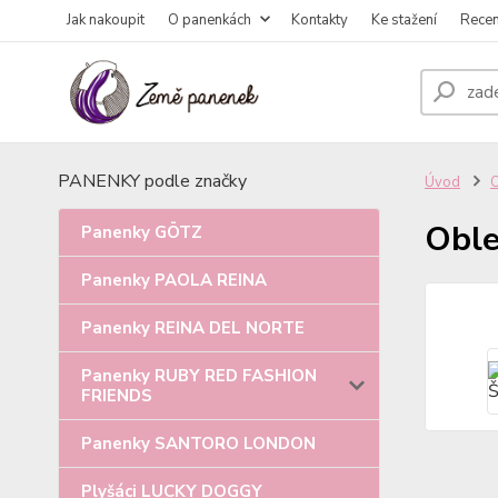
Jak nakoupit
O panenkách
Kontakty
Ke stažení
Rece
PANENKY podle značky
Úvod
Oble
Panenky GÖTZ
Panenky PAOLA REINA
Panenky REINA DEL NORTE
Panenky RUBY RED FASHION
FRIENDS
Panenky SANTORO LONDON
Plyšáci LUCKY DOGGY