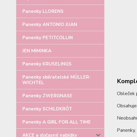
Panenky LLORENS
Panenky ANTONIO JUAN
Panenky PETITCOLLIN
JEN MIMINKA
Panenky KRUSELINGS
Panenky sběratelské MÜLLER-
Komple
WICHTEL
Obleček 
Panenky ZWERGNASE
Obsahuje:
Panenky SCHILDKRÖT
Neobsahu
Panenky A GIRL FOR ALL TIME
Panenky, 
AKCE a dočasné nabídky