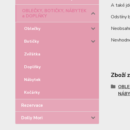
A také j
OBLEČKY, BOTIČKY, NÁBYTEK
a DOPLŇKY
Odstíny b
Neobsahu
Oblečky
Nevhodné 
Botičky
Zvířátka
Doplňky
Zboží 
Nábytek
OBLE
Kočárky
NÁBY
Rezervace
Dolly Mori