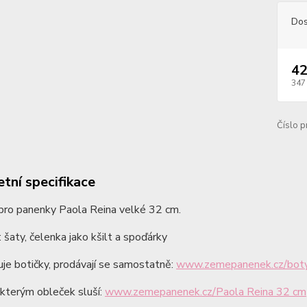
Dos
42
347
Číslo p
tní specifikace
pro panenky Paola Reina velké 32 cm.
 šaty, čelenka jako kšilt a spoďárky
je botičky, prodávají se samostatně:
www.zemepanenek.cz/boty
kterým obleček sluší:
www.zemepanenek.cz/Paola Reina 32 cm