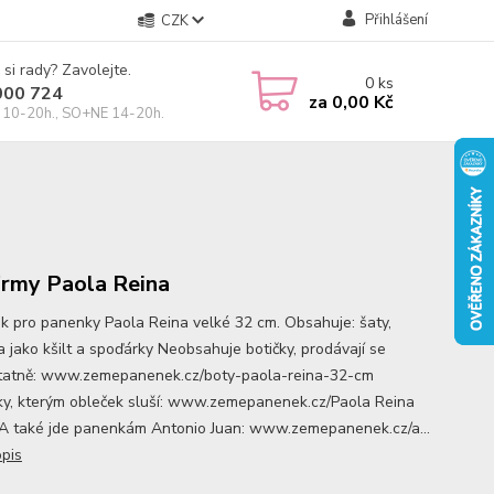
Přihlášení
CZK
 si rady? Zavolejte.
0
ks
000 724
za
0,00 Kč
10-20h., SO+NE 14-20h.
irmy Paola Reina
k pro panenky Paola Reina velké 32 cm. Obsahuje: šaty,
a jako kšilt a spoďárky Neobsahuje botičky, prodávají se
atně: www.zemepanenek.cz/boty-paola-reina-32-cm
y, kterým obleček sluší: www.zemepanenek.cz/Paola Reina
A také jde panenkám Antonio Juan: www.zemepanenek.cz/a...
opis