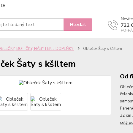
nze
Nevíte
Hledat
722 
PO-PÁ 
OBLEČKY, BOTIČKY, NÁBYTEK a DOPLŇKY
Obleček Šaty s kšiltem
ček Šaty s kšiltem
Od f
Obleče
čelenk
samost
Panenk
32 cm 
celý p