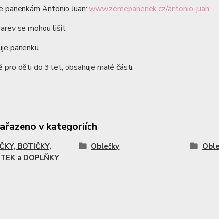
de panenkám Antonio Juan:
www.zemepanenek.cz/antonio-juan
arev se mohou lišit.
je panenku.
pro děti do 3 let; obsahuje malé části.
zařazeno v kategoriích
ČKY, BOTIČKY,
Oblečky
Oble
TEK a DOPLŇKY