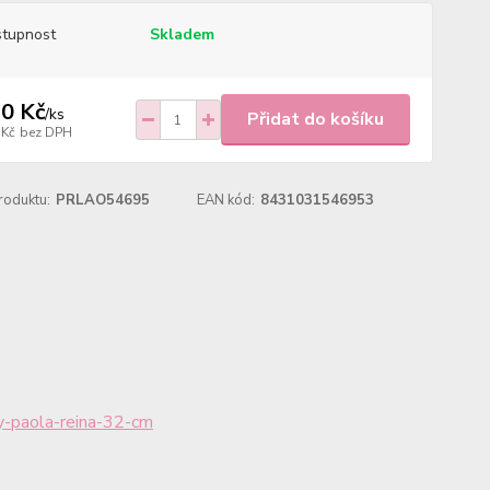
tupnost
Skladem
0 Kč
/
ks
Přidat do košíku
 Kč
bez DPH
roduktu:
PRLAO54695
EAN kód:
8431031546953
-paola-reina-32-cm