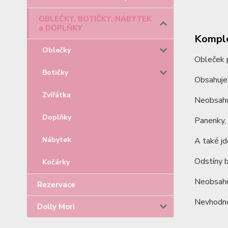
OBLEČKY, BOTIČKY, NÁBYTEK
a DOPLŇKY
Komple
Oblečky
Obleček 
Botičky
Obsahuje:
Zvířátka
Neobsahu
Doplňky
Panenky, 
Nábytek
A také j
Odstíny b
Kočárky
Neobsahu
Rezervace
Nevhodné 
Dolly Mori