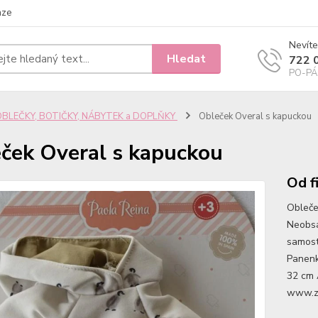
nze
Nevíte
Hledat
722 
PO-PÁ 
OBLEČKY, BOTIČKY, NÁBYTEK a DOPLŇKY
Obleček Overal s kapuckou
ček Overal s kapuckou
Od f
Obleče
Neobsa
samost
Panenk
32 cm 
www.ze