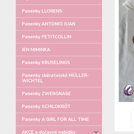
Panenky LLORENS
Panenky ANTONIO JUAN
Panenky PETITCOLLIN
JEN MIMINKA
Panenky KRUSELINGS
Panenky sběratelské MÜLLER-
WICHTEL
Panenky ZWERGNASE
Panenky SCHILDKRÖT
Panenky A GIRL FOR ALL TIME
AKCE a dočasné nabídky