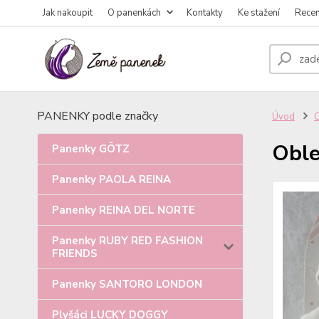
Jak nakoupit
O panenkách
Kontakty
Ke stažení
Rece
PANENKY podle značky
Úvod
Oble
Panenky GÖTZ
Panenky PAOLA REINA
Panenky REINA DEL NORTE
Panenky RUBY RED FASHION
FRIENDS
Panenky SANTORO LONDON
Plyšáci LUCKY DOGGY