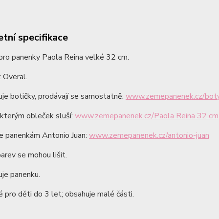
tní specifikace
pro panenky Paola Reina velké 32 cm.
 Overal.
je botičky, prodávají se samostatně:
www.zemepanenek.cz/boty
kterým obleček sluší:
www.zemepanenek.cz/Paola Reina 32 cm
de panenkám Antonio Juan:
www.zemepanenek.cz/antonio-juan
arev se mohou lišit.
je panenku.
pro děti do 3 let; obsahuje malé části.