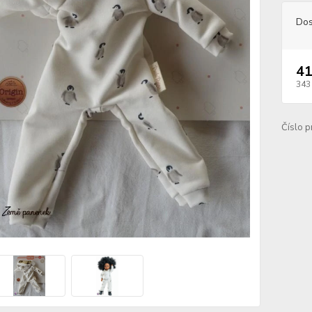
Dos
41
343
Číslo p