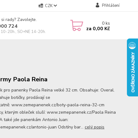
Přihlášení
CZK
 si rady? Zavolejte.
0
ks
000 724
za
0,00 Kč
10-20h., SO+NE 14-20h.
irmy Paola Reina
k pro panenky Paola Reina velké 32 cm. Obsahuje: Overal.
huje botičky, prodávají se
atně: www.zemepanenek.cz/boty-paola-reina-32-cm
y, kterým obleček sluší: www.zemepanenek.cz/Paola Reina
A také jde panenkám Antonio Juan:
mepanenek.cz/antonio-juan Odstíny bar...
celý popis