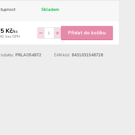
tupnost
Skladem
5 Kč
/
ks
Přidat do košíku
 Kč
bez DPH
roduktu:
PRLAO54872
EAN kód:
8431031548728