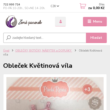
0
ks
722 000 724
CZK
za
0,00 Kč
PO-PÁ 10-20h., SO+NE 14-20h.
Menu
Hledat
Úvod
OBLEČKY, BOTIČKY, NÁBYTEK a DOPLŇKY
Obleček Květinová
víla
Obleček Květinová víla