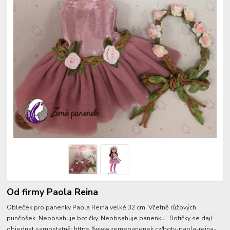
Od firmy Paola Reina
Obleček pro panenky Paola Reina velké 32 cm. Včetně růžových
punčošek. Neobsahuje botičky. Neobsahuje panenku. Botičky se dají
objednat samostatně: https://www.zemepanenek.cz/boty-paola-reina-