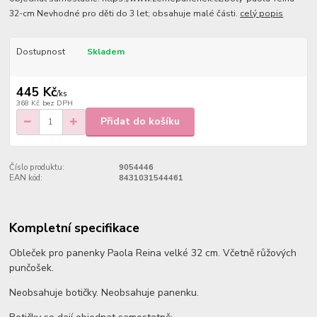
32-cm Nevhodné pro děti do 3 let; obsahuje malé části.
celý popis
Dostupnost
Skladem
445 Kč
/
ks
368 Kč
bez DPH
Přidat do košíku
Číslo produktu:
9054446
EAN kód:
8431031544461
Kompletní specifikace
Obleček pro panenky Paola Reina velké 32 cm. Včetně růžových
punčošek.
Neobsahuje botičky. Neobsahuje panenku.