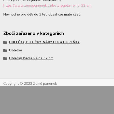
Botičky se dají objednat samostatně:
https://www.zemepanenek.cz/boty-paola-reina-32-cm
Nevhodné pro děti do 3 let; obsahuje malé části.
Zboží zařazeno v kategoriích
OBLEČKY, BOTIČKY, NÁBYTEK a DOPLŇKY
Oblečky
Oblečky Paola Reina 32 cm
Copyright © 2023 Země panenek