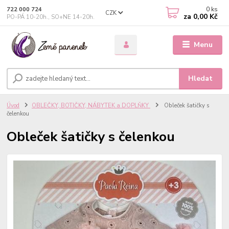
0
ks
722 000 724
CZK
za
0,00 Kč
PO-PÁ 10-20h., SO+NE 14-20h.
Menu
Hledat
Úvod
OBLEČKY, BOTIČKY, NÁBYTEK a DOPLŇKY
Obleček šatičky s
čelenkou
Obleček šatičky s čelenkou