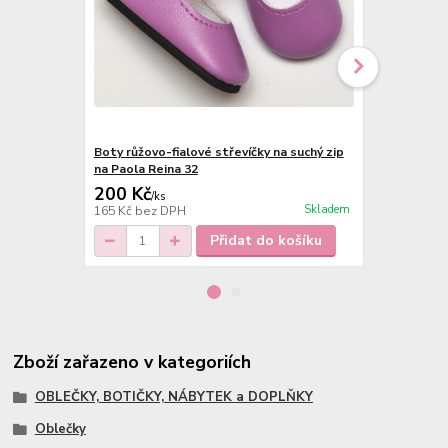
Boty růžovo-fialové střevíčky na suchý zip
Boty černé š
na Paola Reina 32
200 Kč
200 Kč
/
ks
/
ks
Skladem
165 Kč
bez DPH
165 Kč
bez 
Přidat do košíku
Zboží zařazeno v kategoriích
OBLEČKY, BOTIČKY, NÁBYTEK a DOPLŇKY
Oblečky