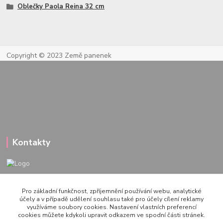
Oblečky Paola Reina 32 cm
Copyright © 2023 Země panenek
Kontakty
722 000 724
Pro základní funkčnost, zpříjemnění používání webu, analytické
PO-PÁ 10-20h., SO+NE 14-20h.
účely a v případě udělení souhlasu také pro účely cílení reklamy
využíváme soubory cookies. Nastavení vlastních preferencí
zemepanenek@gmail.com
cookies můžete kdykoli upravit odkazem ve spodní části stránek.