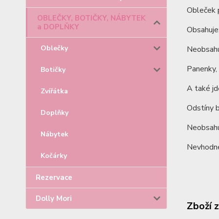
Obleček 
OBLEČKY, BOTIČKY, NÁBYTEK
a DOPLŇKY
Obsahuje:
Oblečky
Neobsahu
Panenky, 
Botičky
A také j
Zvířátka
Odstíny b
Doplňky
Neobsahu
Nábytek
Nevhodné 
Kočárky
Rezervace
Dolly Mori
Zboží 