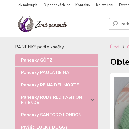
Jak nakoupit
O panenkách
Kontakty
Ke stažení
Rece
PANENKY podle značky
Úvod
Oble
Panenky GÖTZ
Panenky PAOLA REINA
Panenky REINA DEL NORTE
Panenky RUBY RED FASHION
FRIENDS
Panenky SANTORO LONDON
Plyšáci LUCKY DOGGY