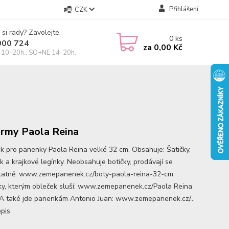
Přihlášení
CZK
 si rady? Zavolejte.
0
ks
000 724
za
0,00 Kč
10-20h., SO+NE 14-20h.
irmy Paola Reina
k pro panenky Paola Reina velké 32 cm. Obsahuje: Šatičky,
k a krajkové legínky. Neobsahuje botičky, prodávají se
atně: www.zemepanenek.cz/boty-paola-reina-32-cm
y, kterým obleček sluší: www.zemepanenek.cz/Paola Reina
A také jde panenkám Antonio Juan: www.zemepanenek.cz/...
opis