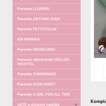
Panenky LLORENS
Panenky ANTONIO JUAN
Panenky PETITCOLLIN
JEN MIMINKA
Panenky KRUSELINGS
Panenky sběratelské MÜLLER-
WICHTEL
Panenky ZWERGNASE
Panenky SCHILDKRÖT
Panenky A GIRL FOR ALL TIME
Komple
AKCE a dočasné nabídky