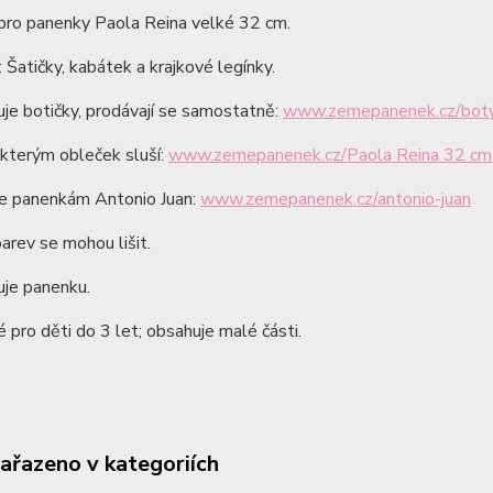
pro panenky Paola Reina velké 32 cm.
 Šatičky, kabátek a krajkové legínky.
je botičky, prodávají se samostatně:
www.zemepanenek.cz/boty
kterým obleček sluší:
www.zemepanenek.cz/Paola Reina 32 cm
de panenkám Antonio Juan:
www.zemepanenek.cz/antonio-juan
arev se mohou lišit.
je panenku.
pro děti do 3 let; obsahuje malé části.
zařazeno v kategoriích