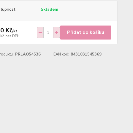
tupnost
Skladem
0 Kč
/
ks
Přidat do košíku
 Kč
bez DPH
roduktu:
PRLAO54536
EAN kód:
8431031545369