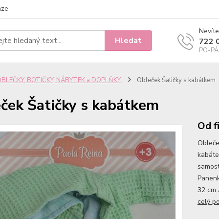
nze
Nevíte
Hledat
722 
PO-PÁ 
OBLEČKY, BOTIČKY, NÁBYTEK a DOPLŇKY
Obleček Šatičky s kabátkem
ček Šatičky s kabátkem
Od f
Obleče
kabáte
samost
Panenk
32 cm 
celý p