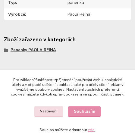
Typ
panenka
Výrobce
Paola Reina
Zboží zařazeno v kategoriích
Panenky PAOLA REINA
Copyright © 2023 Země panenek
Pro základní funkčnost, zpříjemnění používání webu, analytické
účely a v případě udělení souhlasu také pro účely cílení reklamy
využíváme soubory cookies. Nastavení vlastních preferencí
cookies můžete kdykoli upravit odkazem ve spodní části stránek.
Souhlasím
Nastavení
Souhlas můžete odmítnout
zde
.
Kontakty