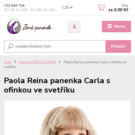
0
ks
722 000 724
CZK
za
0,00 Kč
PO-PÁ 10-20h., SO+NE 14-20h.
Menu
Hledat
Úvod
Panenky PAOLA REINA
Paola Reina panenka Carla s ofinkou ve
svetříku
Paola Reina panenka Carla s
ofinkou ve svetříku