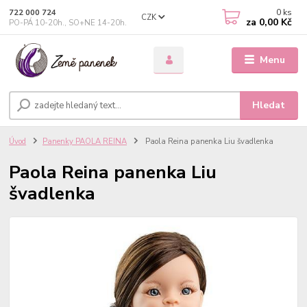
0
ks
722 000 724
CZK
za
0,00 Kč
PO-PÁ 10-20h., SO+NE 14-20h.
Menu
Hledat
Úvod
Panenky PAOLA REINA
Paola Reina panenka Liu švadlenka
Paola Reina panenka Liu
švadlenka