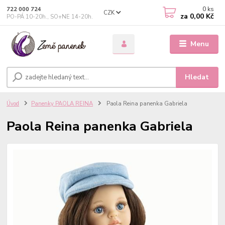
0
ks
722 000 724
CZK
za
0,00 Kč
PO-PÁ 10-20h., SO+NE 14-20h.
Menu
Hledat
Úvod
Panenky PAOLA REINA
Paola Reina panenka Gabriela
Paola Reina panenka Gabriela