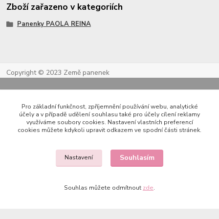
Zboží zařazeno v kategoriích
Panenky PAOLA REINA
Copyright © 2023 Země panenek
Pro základní funkčnost, zpříjemnění používání webu, analytické
účely a v případě udělení souhlasu také pro účely cílení reklamy
využíváme soubory cookies. Nastavení vlastních preferencí
cookies můžete kdykoli upravit odkazem ve spodní části stránek.
Kontakty
Souhlasím
Nastavení
Souhlas můžete odmítnout
zde
.
722 000 724
PO-PÁ 10-20h., SO+NE 14-20h.