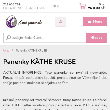
0
ks
722 000 724
CZK
za
0,00 Kč
PO-PÁ 10-20h., SO+NE 14-20h.
Menu
Hledat
Úvod
Panenky KÄTHE KRUSE
Panenky KÄTHE KRUSE
AKTUÁLNÍ INFORMACE: Tyto panenky se nyní již nevyrábějí.
Poslali mi pár posledních kousků, proto pokud se Vám nějaká líbí,
teď je poslední možnost si nějakou pořídit.
Krásné panenky od tradiční německé firmy Käthe Kruse založené
roku 1911. Käthe vyrobila první panenku v roce 1905 z ručníku,