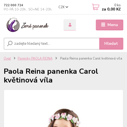
0
ks
722 000 724
CZK
za
0,00 Kč
PO-PÁ 10-20h., SO+NE 14-20h.
Menu
Hledat
Úvod
Panenky PAOLA REINA
Paola Reina panenka Carol květinová víla
Paola Reina panenka Carol
květinová víla