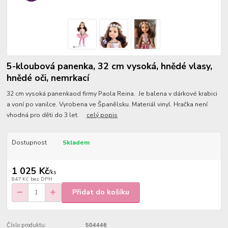
5-kloubová panenka, 32 cm vysoká, hnědé vlasy,
hnědé oči, nemrkací
32 cm vysoká panenkaod firmy Paola Reina. Je balena v dárkové krabici
a voní po vanilce. Vyrobena ve Španělsku. Materiál vinyl. Hračka není
vhodná pro děti do 3 let.
celý popis
Dostupnost
Skladem
1 025 Kč
/
ks
847 Kč
bez DPH
Přidat do košíku
Číslo produktu:
504446