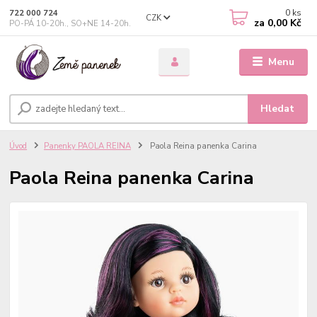
0
ks
722 000 724
CZK
za
0,00 Kč
PO-PÁ 10-20h., SO+NE 14-20h.
Menu
Hledat
Úvod
Panenky PAOLA REINA
Paola Reina panenka Carina
Paola Reina panenka Carina