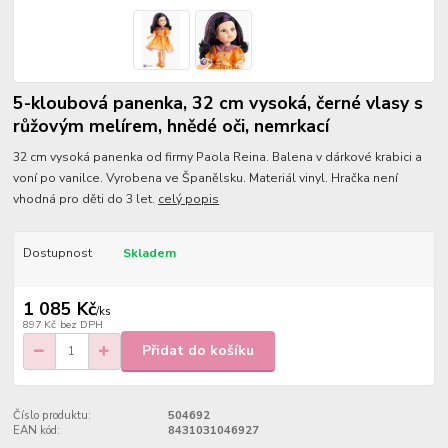
5-kloubová panenka, 32 cm vysoká, černé vlasy s
růžovým melírem, hnědé oči, nemrkací
32 cm vysoká panenka od firmy Paola Reina. Balena v dárkové krabici a
voní po vanilce. Vyrobena ve Španělsku. Materiál vinyl. Hračka není
vhodná pro děti do 3 let.
celý popis
Dostupnost
Skladem
1 085 Kč
/
ks
897 Kč
bez DPH
Přidat do košíku
Číslo produktu:
504692
EAN kód:
8431031046927