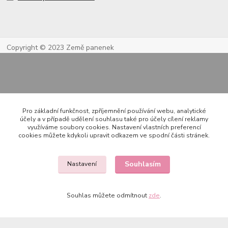
Copyright © 2023 Země panenek
Pro základní funkčnost, zpříjemnění používání webu, analytické
účely a v případě udělení souhlasu také pro účely cílení reklamy
využíváme soubory cookies. Nastavení vlastních preferencí
Kontakty
cookies můžete kdykoli upravit odkazem ve spodní části stránek.
Souhlasím
Nastavení
722 000 724
PO-PÁ 10-20h., SO+NE 14-20h.
Souhlas můžete odmítnout
zde
.
zemepanenek@gmail.com