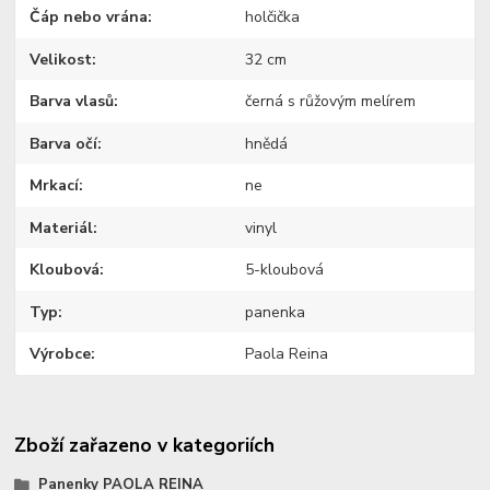
Čáp nebo vrána
holčička
Velikost
32 cm
Barva vlasů
černá s růžovým melírem
Barva očí
hnědá
Mrkací
ne
Materiál
vinyl
Kloubová
5-kloubová
Typ
panenka
Výrobce
Paola Reina
Zboží zařazeno v kategoriích
Panenky PAOLA REINA