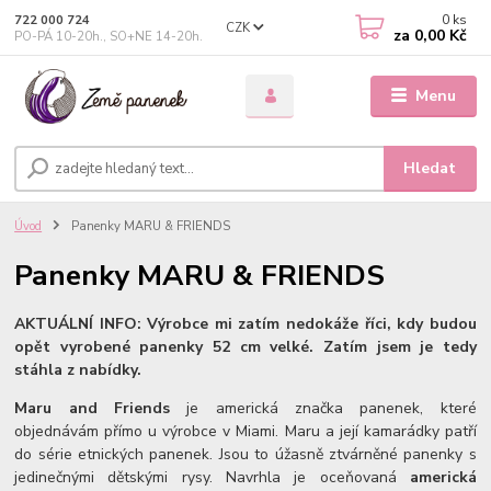
0
ks
722 000 724
CZK
za
0,00 Kč
PO-PÁ 10-20h., SO+NE 14-20h.
Menu
Hledat
Úvod
Panenky MARU & FRIENDS
Panenky MARU & FRIENDS
AKTUÁLNÍ INFO: Výrobce mi zatím nedokáže říci, kdy budou
opět vyrobené panenky 52 cm velké. Zatím jsem je tedy
stáhla z nabídky.
Maru and Friends
je americká značka panenek, které
objednávám přímo u výrobce v Miami. Maru a její kamarádky patří
do série etnických panenek. Jsou to úžasně ztvárněné panenky s
jedinečnými dětskými rysy. Navrhla je
oceňovaná
americká