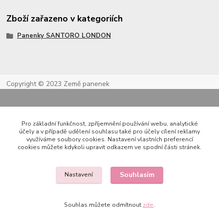
Zboží zařazeno v kategoriích
Panenky SANTORO LONDON
Copyright © 2023 Země panenek
Pro základní funkčnost, zpříjemnění používání webu, analytické
účely a v případě udělení souhlasu také pro účely cílení reklamy
využíváme soubory cookies. Nastavení vlastních preferencí
cookies můžete kdykoli upravit odkazem ve spodní části stránek.
Kontakty
Souhlasím
Nastavení
Souhlas můžete odmítnout
zde
.
722 000 724
PO-PÁ 10-20h., SO+NE 14-20h.