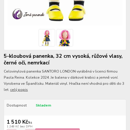
5-kloubová panenka, 32 cm vysoká, růžové vlasy,
černé oči, nemrkací
Celovinylová panenka SANTORO LONDON vyráběná v licenci firmou
Paola Reina. Kolekce 2024. Je balena v dárkové krabici a jemně voní.
Vyrobena ve Španělsku. Materiál vinyl. Hračka není vhodná pro děti do 3
let.
celý popis
Dostupnost
Skladem
1 510 Kč
/
ks
1 248 Kč
bez DPH