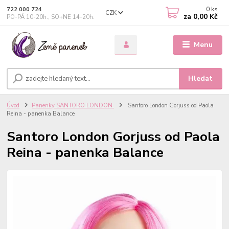
0
ks
722 000 724
CZK
za
0,00 Kč
PO-PÁ 10-20h., SO+NE 14-20h.
Menu
Hledat
Úvod
Panenky SANTORO LONDON
Santoro London Gorjuss od Paola
Reina - panenka Balance
Santoro London Gorjuss od Paola
Reina - panenka Balance