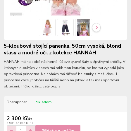
5-kloubová stojící panenka, 50cm vysoká, blond
vlasy a modré oči, z kolekce HANNAH
HANNAH má na sobě nádherné růžové tylové šaty s třpytivými srdíčky. V
krásných dlouhých vlasech má stříbrnou korunku, se kterou vypadá jako
opravdová princezna. Na nohách má růžové balerínky s mašličkou. I
princezna chce jít občas na hřiště nebo na piknik, a tak má i sportovní
oblečení. Tričko, džín...
celý popis
Dostupnost
Skladem
2 300 Kč
/
ks
1 901 Kč
bez DPH
Přidat do košíku