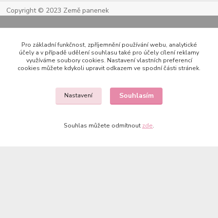
Copyright © 2023 Země panenek
Pro základní funkčnost, zpříjemnění používání webu, analytické
účely a v případě udělení souhlasu také pro účely cílení reklamy
využíváme soubory cookies. Nastavení vlastních preferencí
cookies můžete kdykoli upravit odkazem ve spodní části stránek.
Kontakty
Souhlasím
Nastavení
Souhlas můžete odmítnout
zde
.
722 000 724
PO-PÁ 10-20h., SO+NE 14-20h.
zemepanenek@gmail.com