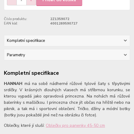
Číslo produktu:
2Z1359072
EAN kód:
4001269590727
Kompletní specifikace
Parametry
Kompletní specifikace
HANNAH
má na sobě nádherné růžové tylové šaty s třpytivými
srdíčky. V krásných dlouhých vlasech má stříbrnou korunku, se
kterou vypadá jako opravdová princezna. Na nohách má růžové
balerínky s mašličkou. I princezna chce jít občas na hřiště nebo na
piknik, a tak má i sportovní oblečení. Tričko, džíny a módní botky
(botky jsou pokaždé jiné než na obrázku či fotce).
Oblečky, které jí sluší:
Oblečky pro panenky 45-50 cm