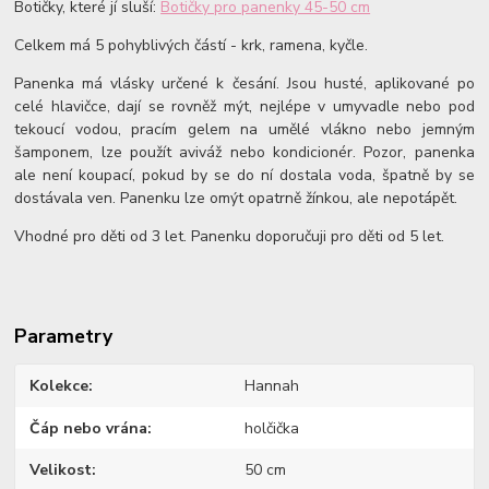
Botičky, které jí sluší:
Botičky pro panenky 45-50 cm
Celkem má 5 pohyblivých částí - krk, ramena, kyčle.
Panenka má vlásky určené k česání. Jsou husté, aplikované po
celé hlavičce, dají se rovněž mýt, nejlépe v umyvadle nebo pod
tekoucí vodou, pracím gelem na umělé vlákno nebo jemným
šamponem, lze použít aviváž nebo kondicionér. Pozor, panenka
ale není koupací, pokud by se do ní dostala voda, špatně by se
dostávala ven. Panenku lze omýt opatrně žínkou, ale nepotápět.
Vhodné pro děti od 3 let. Panenku doporučuji pro děti od 5 let.
Parametry
Kolekce
Hannah
Čáp nebo vrána
holčička
Velikost
50 cm