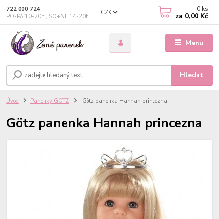
0
ks
722 000 724
CZK
za
0,00 Kč
PO-PÁ 10-20h., SO+NE 14-20h.
Menu
Hledat
Úvod
Panenky GÖTZ
Götz panenka Hannah princezna
Götz panenka Hannah princezna